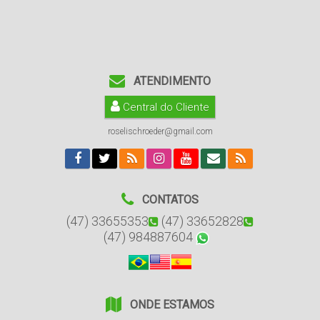
ATENDIMENTO
Central do Cliente
roselischroeder@gmail.com
CONTATOS
(47) 33655353
(47) 33652828
(47) 984887604
ONDE ESTAMOS