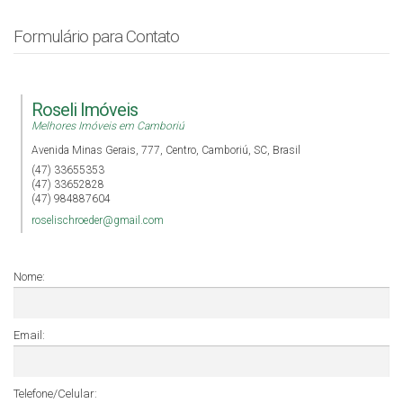
Formulário para Contato
Roseli Imóveis
Melhores Imóveis em Camboriú
Avenida Minas Gerais
,
777
,
Centro
,
Camboriú
,
SC
,
Brasil
(47) 33655353
(47) 33652828
(47) 984887604
roselischroeder@gmail.com
Nome:
Email:
Telefone/Celular: