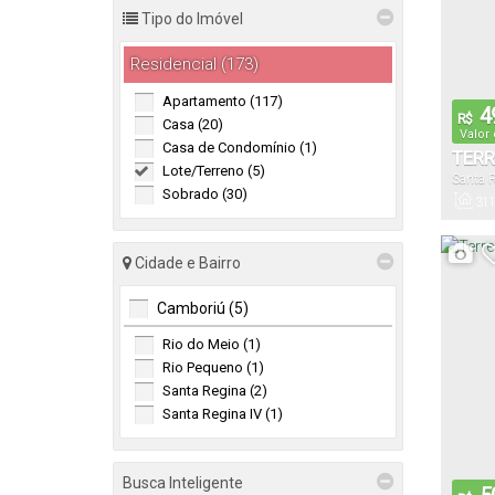
Tipo do Imóvel
Residencial (173)
Apartamento (117)
4
R$
Casa (20)
Valor
Casa de Condomínio (1)
TERR
Lote/Terreno (5)
Santa R
BAIR
Sobrado (30)
Brasil
311
Total:
Cidade e Bairro
Camboriú (5)
Rio do Meio (1)
Rio Pequeno (1)
Santa Regina (2)
Santa Regina IV (1)
Busca Inteligente