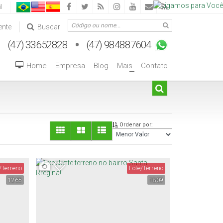
l
ente
Buscar
Home
Empresa
Blog
Mais
Contato
+
Ordenar por:
/Terreno
Lote/Terreno
1265
1809