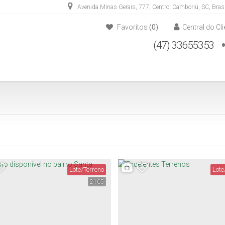
Avenida Minas Gerais
,
777
,
Centro
,
Camboriú
,
SC
,
Brasi
Favoritos
(0)
Central do Cli
(47) 33655353
(47) 33652828
(47) 984887604
Lote/Terreno
Lote
2105