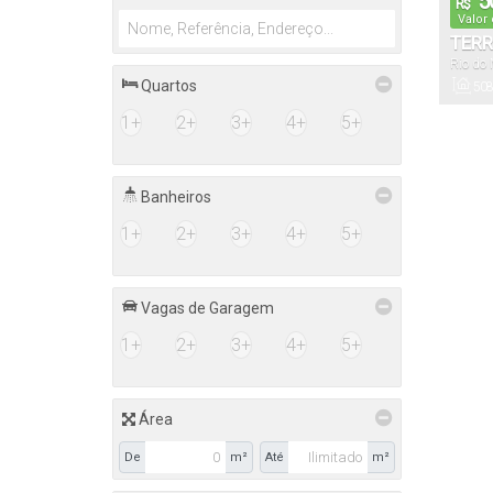
5
R$
Valor
TERR
Rio do 
MIRA
Quartos
508
Total:
1+
2+
3+
4+
5+
Banheiros
1+
2+
3+
4+
5+
Vagas de Garagem
1+
2+
3+
4+
5+
Área
De
m²
Até
m²