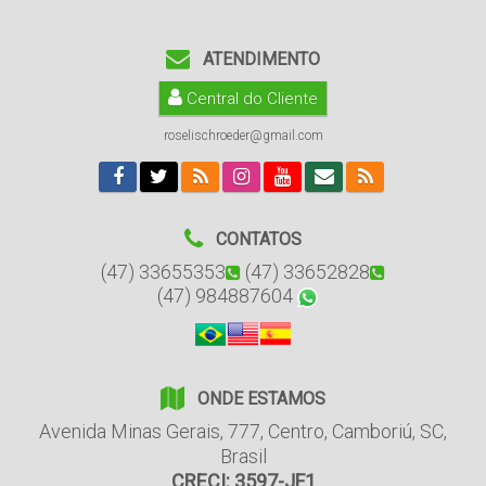
ATENDIMENTO
Central do Cliente
roselischroeder@gmail.com
CONTATOS
(47) 33655353
(47) 33652828
(47) 984887604
ONDE ESTAMOS
Avenida Minas Gerais
,
777
,
Centro
,
Camboriú
,
SC
,
Brasil
CRECI: 3597-JF1