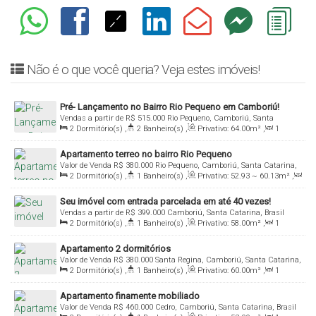
Não é o que você queria? Veja estes imóveis!
Pré- Lançamento no Bairro Rio Pequeno em Camboriú!
Vendas a partir de
R$
515.000
Rio Pequeno, Camboriú, Santa
2
Dormitório(s)
,
2
Banheiro(s)
,
Privativo:
64
.00
m²
,
1
Catarina, Brasil
Sala(s)
,
1
Suíte(s)
,
1
Vaga(s)
Apartamento terreo no bairro Rio Pequeno
Valor de Venda
R$
380.000
Rio Pequeno, Camboriú, Santa Catarina,
2
Dormitório(s)
,
1
Banheiro(s)
,
Privativo:
52
.93
~ 60
.13
m²
,
Brasil
1
Sala(s)
,
1
Vaga(s)
Seu imóvel com entrada parcelada em até 40 vezes!
Vendas a partir de
R$
399.000
Camboriú, Santa Catarina, Brasil
2
Dormitório(s)
,
1
Banheiro(s)
,
Privativo:
58
.00
m²
,
1
Sala(s)
,
1
Vaga(s)
Apartamento 2 dormitórios
Valor de Venda
R$
380.000
Santa Regina, Camboriú, Santa Catarina,
2
Dormitório(s)
,
1
Banheiro(s)
,
Privativo:
60
.00
m²
,
1
Brasil
Sala(s)
Apartamento finamente mobiliado
Valor de Venda
R$
460.000
Cedro, Camboriú, Santa Catarina, Brasil