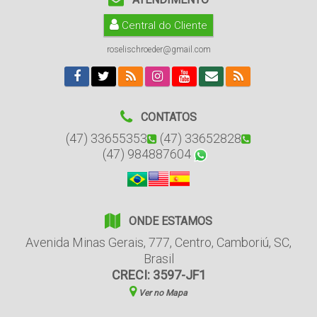
Central do Cliente
roselischroeder@gmail.com
CONTATOS
(47) 33655353
(47) 33652828
(47) 984887604
ONDE ESTAMOS
Avenida Minas Gerais
,
777
,
Centro
,
Camboriú
,
SC
,
Brasil
CRECI: 3597-JF1
Ver no Mapa