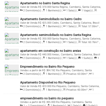
Apartamento no bairro Santa Regina
Valor de Venda
R$
370.000
Santa Regina, Camboriú, Santa Catarina,
2
Dormitório(s)
,
1
Banheiro(s)
,
1
Sala(s)
,
1
Vaga(s)
,
Brasil
Útil:
58
.00
m²
Apartamento Semimobiliado no bairro Cedro
Valor de Venda
R$
425.000
Cedro, Camboriú, Santa Catarina, Brasil
2
Dormitório(s)
,
1
Banheiro(s)
,
1
Sala(s)
,
Total:
57
.00
m²
,
1
Vaga(s)
,
Útil:
53
.00
m²
Apartamento semimobiliado no bairro Santa Regina
Valor de Venda
R$
350.000
Santa Regina, Camboriú, Santa Catarina,
2
Dormitório(s)
,
1
Banheiro(s)
,
1
Sala(s)
,
Total:
60
.76
m²
,
Brasil
1
Vaga(s)
,
Útil:
51
.70
m²
apartamento em construção no bairro areias
Valor de Venda
R$
440.000
Areias, Camboriú, Santa Catarina, Brasil
2
Dormitório(s)
,
1
Banheiro(s)
,
1
Sala(s)
,
1
Suíte(s)
,
1
Vaga(s)
,
Útil:
61
.00
m²
Empreendimento no Bairro Rio Pequeno
Vendas a partir de
R$
384.192
Rio Pequeno, Camboriú, Santa
2
Dormitório(s)
,
1
Banheiro(s)
,
Privativo:
63
.00
m²
,
1
Catarina, Brasil
Sala(s)
,
1
Suíte(s)
,
1
Vaga(s)
Apartamento Disponível no Rio Pequeno
Valor de Venda
R$
420.000
Rio Pequeno, Camboriú, Santa Catarina,
2
Dormitório(s)
,
1
Banheiro(s)
,
Privativo:
60
.00
m²
,
1
Brasil
Sala(s)
,
1
Vaga(s)
empreendimento no bairro rio pequeno
Vendas a partir de
R$
365.000
Rio Pequeno, Camboriú, Santa
1 ~ 2
Dormitório(s)
,
2
Banheiro(s)
,
1
Sala(s)
,
1
Suíte(s)
,