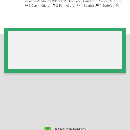
Valor de Venda
R$
420.000
Rio Pequeno, Camboriú, Santa Catarina,
2
Dormitório(s)
,
2
Banheiro(s)
,
1
Sala(s)
,
1
Suíte(s)
,
Brasil
Total:
94
.25
m²
,
1
Vaga(s)
,
Útil:
80
.15
m²
ATENDIMENTO