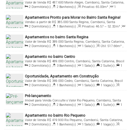
Valor de Venda
R$
487.600
Monte Alegre, Camboriú, Santa Catarina,
2
Dormitório(s)
,
2
Banheiro(s)
,
Privativo:
65
.00
m²
,
1
Brasil
Sala(s)
,
1
Suíte(s)
,
1
Vaga(s)
Apartamentos Pronto para Morar no Bairro Santa Regina!
Vendas a partir de
R$
385.000
Santa Regina, Camboriú, Santa
2
Dormitório(s)
,
1
Banheiro(s)
,
Privativo:
46
.57
~ 52
.32
m²
,
Catarina, Brasil
1
Sala(s)
,
1
Vaga(s)
Apartamentos no bairro Santa Regina
Valor de Venda
R$
389.000
Santa Regina, Camboriú, Santa Catarina,
2
Dormitório(s)
,
1
Banheiro(s)
,
1
Sala(s)
,
Útil:
517
.66
m²
,
Brasil
Terreno:
303
.17
m²
Apartamento no bairro Centro
Valor de Venda
R$
489.000
Centro, Camboriú, Santa Catarina, Brasil
2
Dormitório(s)
,
3
Banheiro(s)
,
1
Sala(s)
,
2
Suíte(s)
,
1
Vaga(s)
,
Útil:
65
.00
m²
Oportunidade, Apartamento em Construção
Valor de Venda
R$
369.000
Cedro, Camboriú, Santa Catarina, Brasil
2
Dormitório(s)
,
1
Banheiro(s)
,
1
Sala(s)
,
1
Vaga(s)
,
Útil:
57
.00
m²
Pré-lançamento
Imóvel para Venda
Consulte o Valor
Rio Pequeno, Camboriú, Santa
2
Dormitório(s)
,
2
Banheiro(s)
,
1
Sala(s)
,
1
Suíte(s)
,
1
Catarina, Brasil
Vaga(s)
,
Útil:
60
.00
m²
Apartamento no bairro Rio Pequeno
Valor de Venda
R$
419.900
Rio Pequeno, Camboriú, Santa Catarina,
2
Dormitório(s)
,
1
Banheiro(s)
,
1
Sala(s)
,
1
Vaga(s)
,
Brasil
Útil:
57
.72
m²