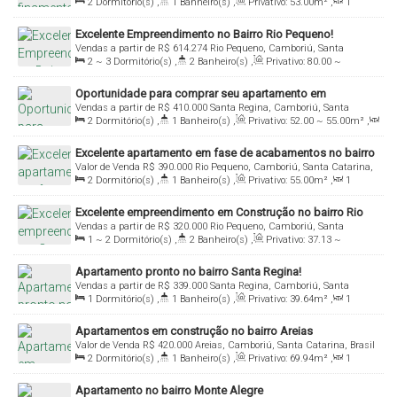
2
Dormitório(s)
,
1
Banheiro(s)
,
Privativo:
53
.00
m²
,
1
Sala(s)
,
1
Vaga(s)
Excelente Empreendimento no Bairro Rio Pequeno!
Vendas a partir de
R$
614.274
Rio Pequeno, Camboriú, Santa
2 ~ 3
Dormitório(s)
,
2
Banheiro(s)
,
Privativo:
80
.00
~
Catarina, Brasil
96
.00
m²
,
1
Sala(s)
,
1
Suíte(s)
,
1 ~ 2
Vaga(s)
Oportunidade para comprar seu apartamento em
Vendas a partir de
R$
410.000
Santa Regina, Camboriú, Santa
Camboriú!
2
Dormitório(s)
,
1
Banheiro(s)
,
Privativo:
52
.00
~ 55
.00
m²
,
Catarina, Brasil
1
Sala(s)
,
1
Vaga(s)
Excelente apartamento em fase de acabamentos no bairro
Valor de Venda
R$
390.000
Rio Pequeno, Camboriú, Santa Catarina,
Rio Pequeno!
2
Dormitório(s)
,
1
Banheiro(s)
,
Privativo:
55
.00
m²
,
1
Brasil
Sala(s)
,
1
Vaga(s)
Excelente empreendimento em Construção no bairro Rio
Vendas a partir de
R$
320.000
Rio Pequeno, Camboriú, Santa
Pequeno!
1 ~ 2
Dormitório(s)
,
2
Banheiro(s)
,
Privativo:
37
.13
~
Catarina, Brasil
61
.85
m²
,
1
Sala(s)
,
1
Suíte(s)
,
1
Vaga(s)
Apartamento pronto no bairro Santa Regina!
Vendas a partir de
R$
339.000
Santa Regina, Camboriú, Santa
1
Dormitório(s)
,
1
Banheiro(s)
,
Privativo:
39
.64
m²
,
1
Catarina, Brasil
Sala(s)
,
1
Suíte(s)
,
1
Vaga(s)
Apartamentos em construção no bairro Areias
Valor de Venda
R$
420.000
Areias, Camboriú, Santa Catarina, Brasil
2
Dormitório(s)
,
1
Banheiro(s)
,
Privativo:
69
.94
m²
,
1
Sala(s)
,
1
Vaga(s)
Apartamento no bairro Monte Alegre