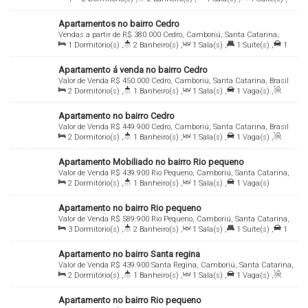
Catarina, Brasil
1
Vaga(s)
,
Útil:
63
.00
m²
Apartamentos no bairro Cedro
Vendas a partir de
R$
380.000
Cedro, Camboriú, Santa Catarina,
1
Dormitório(s)
,
2
Banheiro(s)
,
1
Sala(s)
,
1
Suíte(s)
,
1
Brasil
Vaga(s)
,
Útil:
50
.02
~ 55
.22
m²
Apartamento á venda no bairro Cedro
Valor de Venda
R$
450.000
Cedro, Camboriú, Santa Catarina, Brasil
2
Dormitório(s)
,
1
Banheiro(s)
,
1
Sala(s)
,
1
Vaga(s)
,
Útil:
53
.00
m²
Apartamento no bairro Cedro
Valor de Venda
R$
449.900
Cedro, Camboriú, Santa Catarina, Brasil
2
Dormitório(s)
,
1
Banheiro(s)
,
1
Sala(s)
,
1
Vaga(s)
,
Útil:
53
.00
m²
Apartamento Mobiliado no bairro Rio pequeno
Valor de Venda
R$
439.900
Rio Pequeno, Camboriú, Santa Catarina,
2
Dormitório(s)
,
1
Banheiro(s)
,
1
Sala(s)
,
1
Vaga(s)
Brasil
Apartamento no bairro Rio pequeno
Valor de Venda
R$
589.900
Rio Pequeno, Camboriú, Santa Catarina,
3
Dormitório(s)
,
2
Banheiro(s)
,
1
Sala(s)
,
1
Suíte(s)
,
1
Brasil
Vaga(s)
,
Útil:
75
.96
m²
Apartamento no bairro Santa regina
Valor de Venda
R$
439.900
Santa Regina, Camboriú, Santa Catarina,
2
Dormitório(s)
,
1
Banheiro(s)
,
1
Sala(s)
,
1
Vaga(s)
,
Brasil
Útil:
62
.46
m²
Apartamento no bairro Rio pequeno