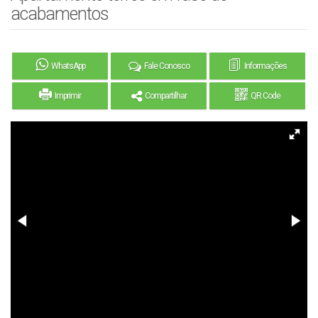
acabamentos
WhatsApp
Fale Conosco
Informações
Imprimir
Compartilhar
QR Code