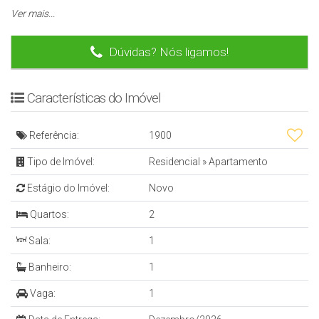
Entre em contato para mais informações!
Ver mais...
Dúvidas? Nós ligamos!
Características do Imóvel
Referência:
1900
Tipo de Imóvel:
Residencial
»
Apartamento
Estágio do Imóvel:
Novo
Quartos:
2
Sala:
1
Banheiro:
1
Vaga:
1