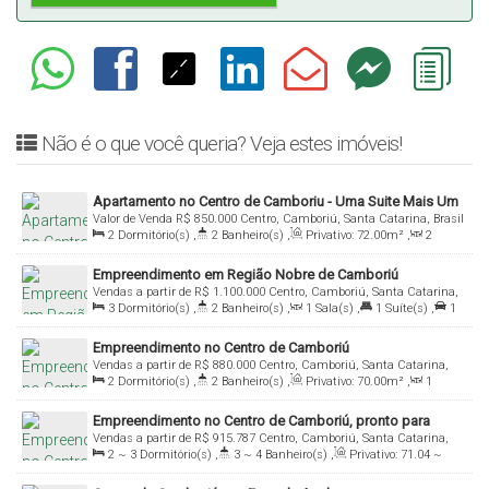
Não é o que você queria? Veja estes imóveis!
Apartamento no Centro de Camboriu - Uma Suite Mais Um
Valor de Venda
R$
850.000
Centro, Camboriú, Santa Catarina, Brasil
Dormitorio Mobiliado
2
Dormitório(s)
,
2
Banheiro(s)
,
Privativo:
72
.00
m²
,
2
Sala(s)
,
1
Suíte(s)
,
2
Vaga(s)
Empreendimento em Região Nobre de Camboriú
Vendas a partir de
R$
1.100.000
Centro, Camboriú, Santa Catarina,
3
Dormitório(s)
,
2
Banheiro(s)
,
1
Sala(s)
,
1
Suíte(s)
,
1
Brasil
~ 2
Vaga(s)
Empreendimento no Centro de Camboriú
Vendas a partir de
R$
880.000
Centro, Camboriú, Santa Catarina,
2
Dormitório(s)
,
2
Banheiro(s)
,
Privativo:
70
.00
m²
,
1
Brasil
Sala(s)
,
1
Suíte(s)
,
1 ~ 2
Vaga(s)
Empreendimento no Centro de Camboriú, pronto para
Vendas a partir de
R$
915.787
Centro, Camboriú, Santa Catarina,
morar!
2 ~ 3
Dormitório(s)
,
3 ~ 4
Banheiro(s)
,
Privativo:
71
.04
~
Brasil
107
.81
m²
,
1
Sala(s)
,
2 ~ 3
Suíte(s)
,
1 ~ 2
Vaga(s)