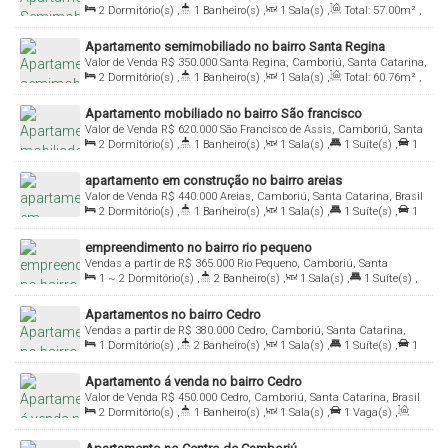
2
Dormitório(s)
,
1
Banheiro(s)
,
1
Sala(s)
,
Total:
57
.00
m²
,
1
Vaga(s)
,
Útil:
53
.00
m²
Apartamento semimobiliado no bairro Santa Regina
Valor de Venda
R$
350.000
Santa Regina, Camboriú, Santa Catarina,
2
Dormitório(s)
,
1
Banheiro(s)
,
1
Sala(s)
,
Total:
60
.76
m²
,
Brasil
1
Vaga(s)
,
Útil:
51
.70
m²
Apartamento mobiliado no bairro São francisco
Valor de Venda
R$
620.000
São Francisco de Assis, Camboriú, Santa
2
Dormitório(s)
,
1
Banheiro(s)
,
1
Sala(s)
,
1
Suíte(s)
,
1
Catarina, Brasil
Vaga(s)
,
Útil:
68
.67
m²
apartamento em construção no bairro areias
Valor de Venda
R$
440.000
Areias, Camboriú, Santa Catarina, Brasil
2
Dormitório(s)
,
1
Banheiro(s)
,
1
Sala(s)
,
1
Suíte(s)
,
1
Vaga(s)
,
Útil:
61
.00
m²
empreendimento no bairro rio pequeno
Vendas a partir de
R$
365.000
Rio Pequeno, Camboriú, Santa
1 ~ 2
Dormitório(s)
,
2
Banheiro(s)
,
1
Sala(s)
,
1
Suíte(s)
,
Catarina, Brasil
1
Vaga(s)
,
Útil:
63
.00
m²
Apartamentos no bairro Cedro
Vendas a partir de
R$
380.000
Cedro, Camboriú, Santa Catarina,
1
Dormitório(s)
,
2
Banheiro(s)
,
1
Sala(s)
,
1
Suíte(s)
,
1
Brasil
Vaga(s)
,
Útil:
50
.02
~ 55
.22
m²
Apartamento á venda no bairro Cedro
Valor de Venda
R$
450.000
Cedro, Camboriú, Santa Catarina, Brasil
2
Dormitório(s)
,
1
Banheiro(s)
,
1
Sala(s)
,
1
Vaga(s)
,
Útil:
53
.00
m²