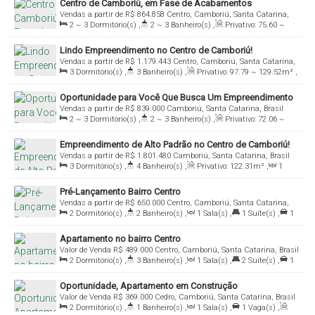
Centro de Camboriú, em Fase de Acabamentos
Vendas a partir de
R$
864.858
Centro, Camboriú, Santa Catarina,
2 ~ 3
Dormitório(s)
,
2 ~ 3
Banheiro(s)
,
Privativo:
75
.60
~
Brasil
85
.58
m²
,
1
Sala(s)
,
1
Suíte(s)
,
1 ~ 2
Vaga(s)
Lindo Empreendimento no Centro de Camboriú!
Vendas a partir de
R$
1.179.443
Centro, Camboriú, Santa Catarina,
3
Dormitório(s)
,
3
Banheiro(s)
,
Privativo:
97
.79
~ 129
.52
m²
,
Brasil
1
Sala(s)
,
1 ~ 3
Suíte(s)
,
2
Vaga(s)
Oportunidade para Você Que Busca Um Empreendimento
Vendas a partir de
R$
839.000
Camboriú, Santa Catarina, Brasil
no Centro de Camboriú!
2 ~ 3
Dormitório(s)
,
2 ~ 3
Banheiro(s)
,
Privativo:
72
.06
~
87
.48
m²
,
1
Sala(s)
,
1
Suíte(s)
,
1 ~ 3
Vaga(s)
Empreendimento de Alto Padrão no Centro de Camboriú!
Vendas a partir de
R$
1.801.480
Camboriú, Santa Catarina, Brasil
3
Dormitório(s)
,
4
Banheiro(s)
,
Privativo:
122
.31
m²
,
1
Sala(s)
,
3
Suíte(s)
,
2
Vaga(s)
Pré-Lançamento Bairro Centro
Vendas a partir de
R$
650.000
Centro, Camboriú, Santa Catarina,
2
Dormitório(s)
,
2
Banheiro(s)
,
1
Sala(s)
,
1
Suíte(s)
,
1
Brasil
Vaga(s)
,
Útil:
60
.00
m²
Apartamento no bairro Centro
Valor de Venda
R$
489.000
Centro, Camboriú, Santa Catarina, Brasil
2
Dormitório(s)
,
3
Banheiro(s)
,
1
Sala(s)
,
2
Suíte(s)
,
1
Vaga(s)
,
Útil:
65
.00
m²
Oportunidade, Apartamento em Construção
Valor de Venda
R$
369.000
Cedro, Camboriú, Santa Catarina, Brasil
2
Dormitório(s)
,
1
Banheiro(s)
,
1
Sala(s)
,
1
Vaga(s)
,