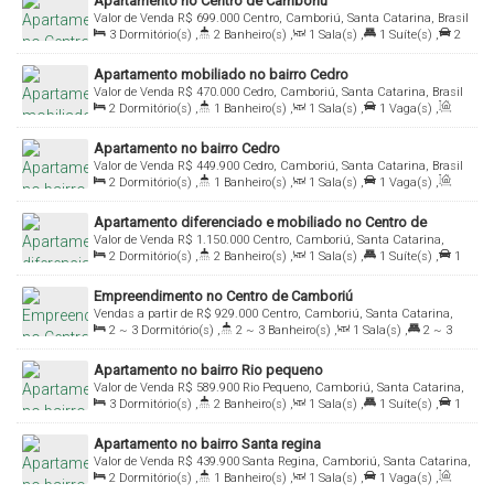
Apartamento no Centro de Camboriú
Valor de Venda
R$
699.000
Centro, Camboriú, Santa Catarina, Brasil
3
Dormitório(s)
,
2
Banheiro(s)
,
1
Sala(s)
,
1
Suíte(s)
,
2
Vaga(s)
,
Útil:
85
.00
m²
Apartamento mobiliado no bairro Cedro
Valor de Venda
R$
470.000
Cedro, Camboriú, Santa Catarina, Brasil
2
Dormitório(s)
,
1
Banheiro(s)
,
1
Sala(s)
,
1
Vaga(s)
,
Útil:
53
.00
m²
Apartamento no bairro Cedro
Valor de Venda
R$
449.900
Cedro, Camboriú, Santa Catarina, Brasil
2
Dormitório(s)
,
1
Banheiro(s)
,
1
Sala(s)
,
1
Vaga(s)
,
Útil:
53
.00
m²
Apartamento diferenciado e mobiliado no Centro de
Valor de Venda
R$
1.150.000
Centro, Camboriú, Santa Catarina,
Camboriú
2
Dormitório(s)
,
2
Banheiro(s)
,
1
Sala(s)
,
1
Suíte(s)
,
1
Brasil
Vaga(s)
,
Útil:
107
.00
m²
Empreendimento no Centro de Camboriú
Vendas a partir de
R$
929.000
Centro, Camboriú, Santa Catarina,
2 ~ 3
Dormitório(s)
,
2 ~ 3
Banheiro(s)
,
1
Sala(s)
,
2 ~ 3
Brasil
Suíte(s)
,
1 ~ 2
Vaga(s)
,
Útil:
92
.90
~ 118
.55
m²
Apartamento no bairro Rio pequeno
Valor de Venda
R$
589.900
Rio Pequeno, Camboriú, Santa Catarina,
3
Dormitório(s)
,
2
Banheiro(s)
,
1
Sala(s)
,
1
Suíte(s)
,
1
Brasil
Vaga(s)
,
Útil:
75
.96
m²
Apartamento no bairro Santa regina
Valor de Venda
R$
439.900
Santa Regina, Camboriú, Santa Catarina,
2
Dormitório(s)
,
1
Banheiro(s)
,
1
Sala(s)
,
1
Vaga(s)
,
Brasil