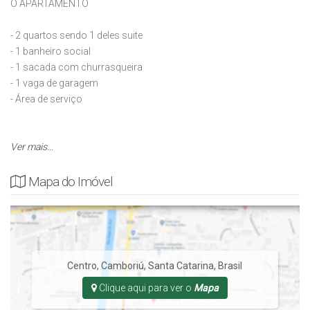
O APARTAMENTO
- 2 quartos sendo 1 deles suite
- 1 banheiro social
- 1 sacada com churrasqueira
- 1 vaga de garagem
- Área de serviço
Ver mais...
Mapa do Imóvel
Centro
,
Camboriú
,
Santa Catarina
,
Brasil
Clique aqui para ver o
Mapa