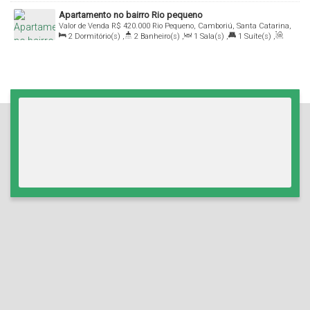
Útil:
62
.46
m²
Apartamento no bairro Rio pequeno
Valor de Venda
R$
420.000
Rio Pequeno, Camboriú, Santa Catarina,
2
Dormitório(s)
,
2
Banheiro(s)
,
1
Sala(s)
,
1
Suíte(s)
,
Brasil
Total:
94
.25
m²
,
1
Vaga(s)
,
Útil:
80
.15
m²