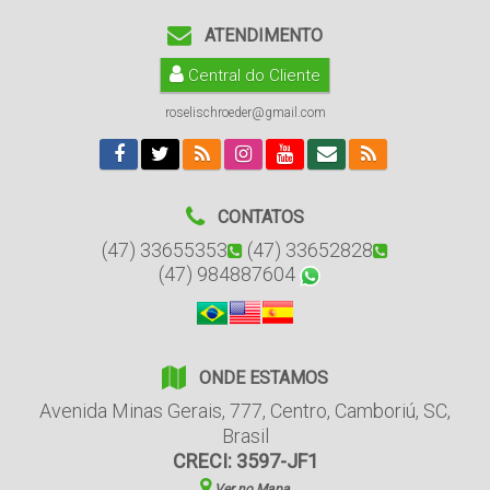
ATENDIMENTO
Central do Cliente
roselischroeder@gmail.com
CONTATOS
(47) 33655353
(47) 33652828
(47) 984887604
ONDE ESTAMOS
Avenida Minas Gerais
,
777
,
Centro
,
Camboriú
,
SC
,
Brasil
CRECI: 3597-JF1
Ver no Mapa