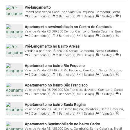
Útil:
57
.00
m²
Pré-lançamento
Imóvel para Venda
Consulte o Valor
Rio Pequeno, Camboriú, Santa
2
Dormitório(s)
,
2
Banheiro(s)
,
1
Sala(s)
,
1
Suíte(s)
,
1
Catarina, Brasil
Vaga(s)
,
Útil:
60
.00
m²
Apartamento semimobiliado no Centro de Camboriu
Valor de Venda
R$
899.900
Centro, Camboriú, Santa Catarina, Brasil
2
Dormitório(s)
,
3
Banheiro(s)
,
1
Sala(s)
,
2
Suíte(s)
,
Total:
102
.82
m²
,
1
Vaga(s)
,
Útil:
70
.35
m²
Pré-Lançamento no Bairro Areias
Vendas a partir de
R$
525.000
Areias, Camboriú, Santa Catarina,
2
Dormitório(s)
,
2
Banheiro(s)
,
1
Sala(s)
,
1
Suíte(s)
,
1
Brasil
Vaga(s)
,
Útil:
55
.00
m²
Apartamento no bairro Rio Pequeno
Valor de Venda
R$
419.900
Rio Pequeno, Camboriú, Santa Catarina,
2
Dormitório(s)
,
1
Banheiro(s)
,
1
Sala(s)
,
1
Vaga(s)
,
Brasil
Útil:
57
.72
m²
Apartamento no bairro São Francisco
Valor de Venda
R$
796.000
São Francisco de Assis, Camboriú, Santa
2
Dormitório(s)
,
1
Banheiro(s)
,
1
Sala(s)
,
1
Suíte(s)
,
1
Catarina, Brasil
Vaga(s)
,
Útil:
58
.73
m²
Apartamento no bairro Santa Regina
Valor de Venda
R$
370.000
Santa Regina, Camboriú, Santa Catarina,
2
Dormitório(s)
,
1
Banheiro(s)
,
1
Sala(s)
,
1
Vaga(s)
,
Brasil
Útil:
58
.00
m²
Apartamento Semimobiliado no bairro Cedro
Valor de Venda
R$
425.000
Cedro, Camboriú, Santa Catarina, Brasil