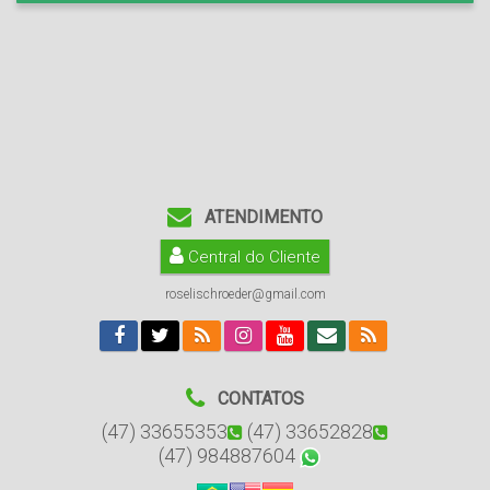
ATENDIMENTO
Central do Cliente
roselischroeder@gmail.com
CONTATOS
(47) 33655353
(47) 33652828
(47) 984887604