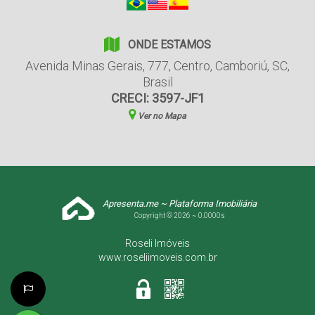
ONDE ESTAMOS
Avenida Minas Gerais
,
777
,
Centro
,
Camboriú
,
SC
,
Brasil
CRECI: 3597-JF1
Ver no Mapa
Apresenta.me ~ Plataforma Imobiliária
Copyright © 2026 ~ 0.0000s
Roseli Imóveis
www.roseliimoveis.com.br