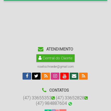
ATENDIMENTO
Central do Cliente
roselischroeder@gmail.com
CONTATOS
(47) 33655353
(47) 33652828
(47) 984887604