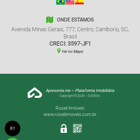
ONDE ESTAMOS
Avenida Minas Gerais
,
777
,
Centro
,
Camboriú
,
SC
,
Brasil
CRECI: 3597-JF1
Ver no Mapa
Apresenta.me ~ Plataforma Imobiliária
Copyright © 2026 ~ 0.0000s
Roseli Imóveis
www.roseliimoveis.com.br