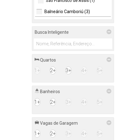
São Francisco de Assis (1)
Balneário Camboriú (3)
Municípios (1)
Vila Real (2)
Busca Inteligente
Quartos
1+
2+
3+
4+
5+
Banheiros
1+
2+
3+
4+
5+
Vagas de Garagem
1+
2+
3+
4+
5+