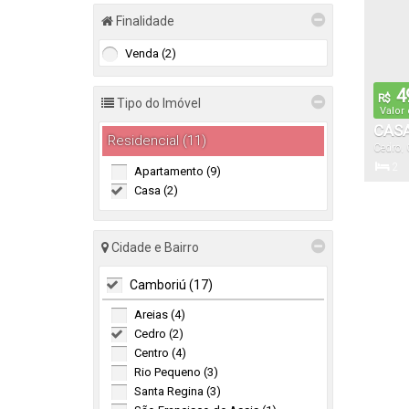
Finalidade
Venda (2)
4
R$
Tipo do Imóvel
Valor
CASA
Residencial (11)
Cedro
,
BAIR
2
Apartamento (9)
Dormitór
Casa (2)
Cidade e Bairro
Camboriú (17)
Areias (4)
Cedro (2)
Centro (4)
Rio Pequeno (3)
Santa Regina (3)