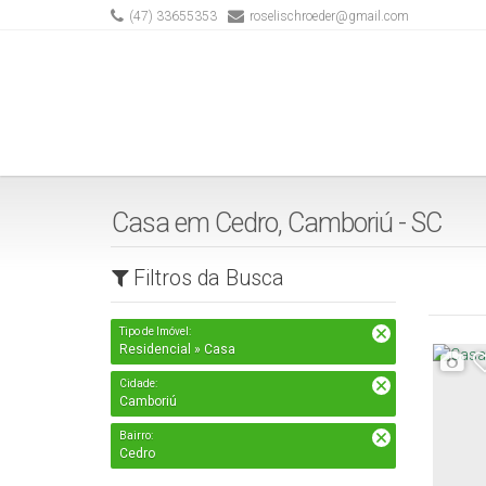
(47) 33655353
roselischroeder@gmail.com
Casa em Cedro, Camboriú - SC
Filtros da Busca
Tipo de Imóvel:
Residencial » Casa
Cidade:
Camboriú
Bairro:
Cedro