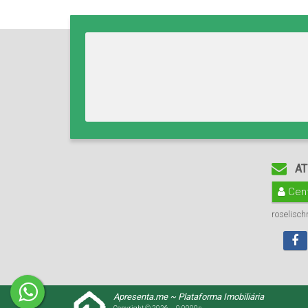
AT
Cent
roselisc
Apresenta.me ~ Plataforma Imobiliária