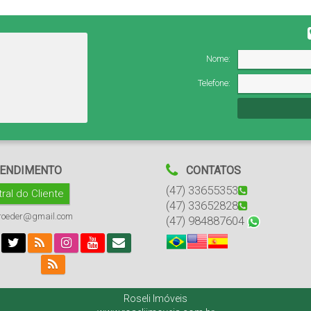
Nome:
Telefone:
ENDIMENTO
CONTATOS
(47) 33655353
ral do Cliente
(47) 33652828
hroeder@gmail.com
(47) 984887604
Roseli Imóveis