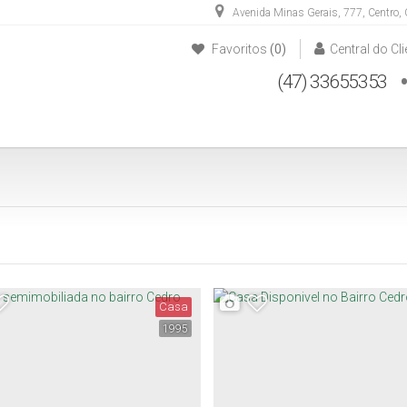
Avenida Minas Gerais
,
777
,
Centro
,
Favoritos
(0)
Central do Cli
(47) 33655353
(47) 33652828
(47) 984887604
Casa
1995