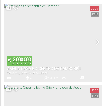
Dormitório(s)
Banheiro(s)
Sala(s)
Suíte(s)
Vaga(s)
Casa
1378
432
.00
m²
Útil:
2.000.000
R$
Valor de Venda
AMPLA CASA NO CENTRO DE CAMBORIÚ!
Camboriú
,
Santa Catarina
,
Brasil
5
4
270
.00
m²
3
1
Dormitório(s)
Banheiro(s)
Privativo:
Sala(s)
Suíte(s)
Casa
1754
2
Vaga(s)