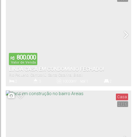
1
Vaga(s)
800.000
R$
Valor de Venda
LINDA CASA EM CONDOMÍNIO FECHADO!
Rio Pequeno
,
Camboriú
,
Santa Catarina
,
Brasil
2
3
100
.00
m²
1
2
Dormitório(s)
Banheiro(s)
Privativo:
Sala(s)
Suíte(s)
Casa
2126
2
Vaga(s)