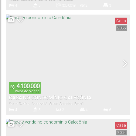
4
5
305
.00
m²
2
3
Dormitório(s)
Banheiro(s)
Privativo:
Sala(s)
Suíte(s)
Casa
2055
378
.00
m²
4
Total:
Vaga(s)
4.100.000
R$
Valor de Venda
CASA NO CONDOMÍNIO CALEDÔNIA
Santa Regina
,
Camboriú
,
Santa Catarina
,
Brasil
4
5
3
4
6
Dormitório(s)
Banheiro(s)
Sala(s)
Suíte(s)
Vaga(s)
Casa
2054