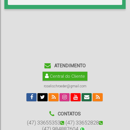
ATENDIMENTO
Central do Cliente
roselischroeder@gmail.com
CONTATOS
(47) 33655353
(47) 33652828
(47) 984887604