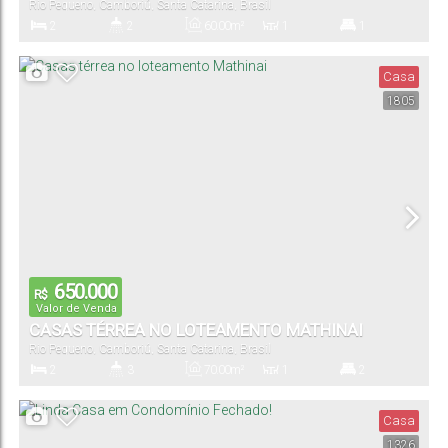
Rio Pequeno
,
Camboriú
,
Santa Catarina
,
Brasil
2
2
60
.00
m²
1
1
Dormitório(s)
Banheiro(s)
Privativo:
Sala(s)
Suíte(s)
Casa
1805
150
.00
m²
2
Total:
Vaga(s)
650.000
R$
Valor de Venda
CASAS TÉRREA NO LOTEAMENTO MATHINAI
Rio Pequeno
,
Camboriú
,
Santa Catarina
,
Brasil
2
3
70
.00
m²
1
2
Dormitório(s)
Banheiro(s)
Privativo:
Sala(s)
Suíte(s)
Casa
1326