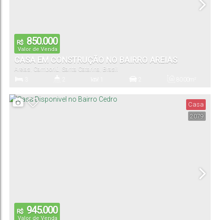
850.000
R$
Valor de Venda
CASA EM CONSTRUÇÃO NO BAIRRO AREIAS
Areias
,
Camboriú
,
Santa Catarina
,
Brasil
3
2
1
2
80
.00
m²
Dormitório(s)
Banheiro(s)
Sala(s)
Vaga(s)
Útil:
Casa
2079
945.000
R$
Valor de Venda