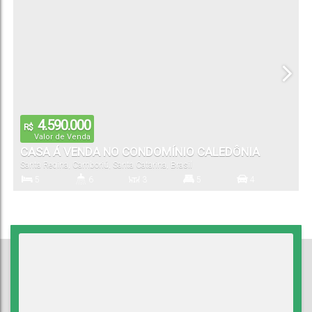
388
.00
m²
Útil:
4.590.000
R$
Valor de Venda
CASA Á VENDA NO CONDOMÍNIO CALEDÔNIA
Santa Regina
,
Camboriú
,
Santa Catarina
,
Brasil
5
6
3
5
4
Dormitório(s)
Banheiro(s)
Sala(s)
Suíte(s)
Vaga(s)
458
.45
m²
767
.53
m²
Útil:
Terreno: