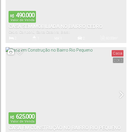
490.000
R$
Valor de Venda
CASA SEMIMOBILIADA NO BAIRRO CEDRO
Cedro
,
Camboriú
,
Santa Catarina
,
Brasil
2
1
1
2
60
.00
m²
Dormitório(s)
Banheiro(s)
Sala(s)
Vaga(s)
Útil:
Casa
2083
625.000
R$
Valor de Venda
CASA EM CONSTRUÇÃO NO BAIRRO RIO PEQUENO