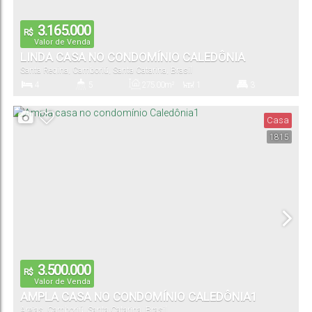
3.165.000
R$
Valor de Venda
LINDA CASA NO CONDOMÍNIO CALEDÔNIA
Santa Regina
,
Camboriú
,
Santa Catarina
,
Brasil
4
5
275
.00
m²
1
3
Dormitório(s)
Banheiro(s)
Privativo:
Sala(s)
Suíte(s)
Casa
1815
4
370
.00
m²
Vaga(s)
Terreno:
3.500.000
R$
Valor de Venda
AMPLA CASA NO CONDOMÍNIO CALEDÔNIA1
Areias
,
Camboriú
,
Santa Catarina
,
Brasil