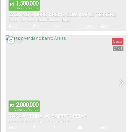
1.500.000
R$
Valor de Venda
CASA NO BAIRRO AREIAS COM AMPLO TERRENO
Areias
,
Camboriú
,
Santa Catarina
,
Brasil
3
1
1
150
.00
m²
3
Dormitório(s)
Banheiro(s)
Sala(s)
Total:
Vaga(s)
Casa
2104
456
.25
m²
36
.50
m
12
.50
m
Terreno:
Comprimento:
Frente:
2.000.000
R$
Valor de Venda
CASA A VENDA NO BAIRRO AREIAS
Areias
,
Camboriú
,
Santa Catarina
,
Brasil
3
2
1
1
3