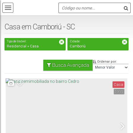
Casa em Camboriú - SC
Tipo de Imóvel:
Cidade:
Residencial » Casa
Camboriú
Ordenar por:
Busca Avançada
Casa
1995