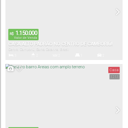
1.150.000
R$
Valor de Venda
CASA ALTO PADRÃO NO CENTRO DE CAMBORIÚ!
Centro
,
Camboriú
,
Santa Catarina
,
Brasil
3
2
2
1
2
Dormitório(s)
Banheiro(s)
Sala(s)
Suíte(s)
Vaga(s)
Casa
1251
183
.00
m²
30
.50
m
6
.00
m
6
.00
m
Terreno:
Comprimento:
Fundos:
Frente: