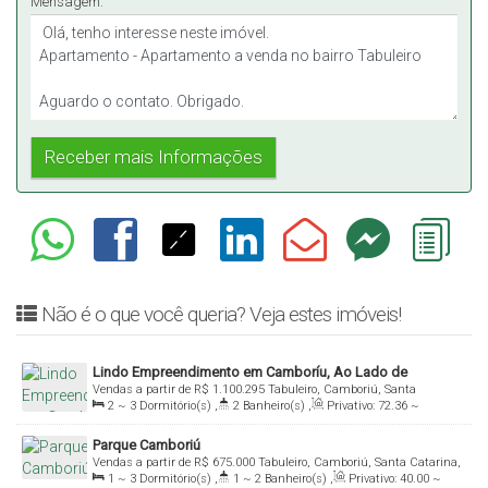
Mensagem:
Não é o que você queria? Veja estes imóveis!
Lindo Empreendimento em Camboríu, Ao Lado de
Vendas a partir de
R$
1.100.295
Tabuleiro, Camboriú, Santa
Balneário Camboriú
2 ~ 3
Dormitório(s)
,
2
Banheiro(s)
,
Privativo:
72
.36
~
Catarina, Brasil
93
.94
m²
,
1
Sala(s)
,
1
Suíte(s)
,
1
Vaga(s)
Parque Camboriú
Vendas a partir de
R$
675.000
Tabuleiro, Camboriú, Santa Catarina,
1 ~ 3
Dormitório(s)
,
1 ~ 2
Banheiro(s)
,
Privativo:
40
.00
~
Brasil