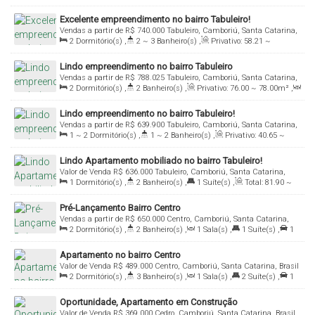
84
.00
m²
,
1
Sala(s)
,
1
Suíte(s)
,
1
Vaga(s)
Excelente empreendimento no bairro Tabuleiro!
Vendas a partir de
R$
740.000
Tabuleiro, Camboriú, Santa Catarina,
2
Dormitório(s)
,
2 ~ 3
Banheiro(s)
,
Privativo:
58
.21
~
Brasil
67
.13
m²
,
1
Sala(s)
,
1 ~ 2
Suíte(s)
,
1
Vaga(s)
Lindo empreendimento no bairro Tabuleiro
Vendas a partir de
R$
788.025
Tabuleiro, Camboriú, Santa Catarina,
2
Dormitório(s)
,
2
Banheiro(s)
,
Privativo:
76
.00
~ 78
.00
m²
,
Brasil
1
Sala(s)
,
1
Suíte(s)
,
1
Vaga(s)
Lindo empreendimento no bairro Tabuleiro!
Vendas a partir de
R$
639.900
Tabuleiro, Camboriú, Santa Catarina,
1 ~ 2
Dormitório(s)
,
1 ~ 2
Banheiro(s)
,
Privativo:
40
.65
~
Brasil
70
.42
m²
,
1
Sala(s)
,
1
Suíte(s)
,
1 ~ 2
Vaga(s)
Lindo Apartamento mobiliado no bairro Tabuleiro!
Valor de Venda
R$
636.000
Tabuleiro, Camboriú, Santa Catarina,
1
Dormitório(s)
,
2
Banheiro(s)
,
1
Suíte(s)
,
Total:
81
.90
~
Brasil
8190
.00
m²
,
1
Vaga(s)
Pré-Lançamento Bairro Centro
Vendas a partir de
R$
650.000
Centro, Camboriú, Santa Catarina,
2
Dormitório(s)
,
2
Banheiro(s)
,
1
Sala(s)
,
1
Suíte(s)
,
1
Brasil
Vaga(s)
,
Útil:
60
.00
m²
Apartamento no bairro Centro
Valor de Venda
R$
489.000
Centro, Camboriú, Santa Catarina, Brasil
2
Dormitório(s)
,
3
Banheiro(s)
,
1
Sala(s)
,
2
Suíte(s)
,
1
Vaga(s)
,
Útil:
65
.00
m²
Oportunidade, Apartamento em Construção
Valor de Venda
R$
369.000
Cedro, Camboriú, Santa Catarina, Brasil