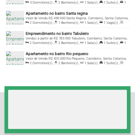
3
Dormitório(s)
,
2
Banheiro(s)
,
1
Sala(s)
,
1
Suíte(s)
,
1
Vaga(s)
,
Útil:
75
.95
m²
Apartamento no bairro Santa regina
Valor de Venda
R$
439.900
Santa Regina, Camboriú, Santa Catarina,
2
Dormitório(s)
,
1
Banheiro(s)
,
1
Sala(s)
,
1
Vaga(s)
,
Brasil
Útil:
62
.46
m²
Empreendimento no bairro Tabuleiro
Vendas a partir de
R$
783.000
Tabuleiro, Camboriú, Santa Catarina,
2
Dormitório(s)
,
2
Banheiro(s)
,
1
Sala(s)
,
1
Suíte(s)
,
1
Brasil
Vaga(s)
,
Útil:
64
.20
~ 69
.96
m²
Apartamento no bairro Rio pequeno
Valor de Venda
R$
420.000
Rio Pequeno, Camboriú, Santa Catarina,
2
Dormitório(s)
,
2
Banheiro(s)
,
1
Sala(s)
,
1
Suíte(s)
,
Brasil
Total:
94
.25
m²
,
1
Vaga(s)
,
Útil:
80
.15
m²