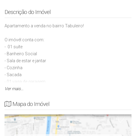
Descrição do Imóvel
Apartamento a venda no bairro Tabuleiro!
O imóvél conta com:
- 01 suíte
- Banheiro Social
- Sala de estar e jantar
- Cozinha
- Sacada
- 01 vaga de garagem
Ver mais...
Área de lazer:
- Piscina
Mapa do Imóvel
- Academia
- Salão de festa
- Sala de jogos
- Espaço kids