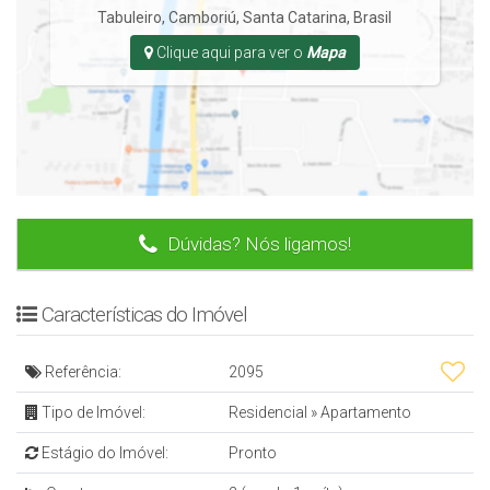
Tabuleiro
,
Camboriú
,
Santa Catarina
,
Brasil
Clique aqui para ver o
Mapa
Entre em contato com um de nossos corretores!!
Dúvidas? Nós ligamos!
Características do Imóvel
Referência:
2095
Tipo de Imóvel:
Residencial
»
Apartamento
Estágio do Imóvel:
Pronto