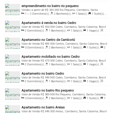
Vaga(s)
,
Útil:
76
.00
m²
empreendimento no bairro rio pequeno
Vendas a partir de
R$
365.000
Rio Pequeno, Camboriú, Santa
1 ~ 2
Dormitório(s)
,
2
Banheiro(s)
,
1
Sala(s)
,
1
Suíte(s)
,
Catarina, Brasil
1
Vaga(s)
,
Útil:
63
.00
m²
Apartamento á venda no bairro Cedro
Valor de Venda
R$
450.000
Cedro, Camboriú, Santa Catarina, Brasil
2
Dormitório(s)
,
1
Banheiro(s)
,
1
Sala(s)
,
1
Vaga(s)
,
Útil:
53
.00
m²
Apartamento no Centro de Camboriú
Valor de Venda
R$
699.000
Centro, Camboriú, Santa Catarina, Brasil
3
Dormitório(s)
,
2
Banheiro(s)
,
1
Sala(s)
,
1
Suíte(s)
,
2
Vaga(s)
,
Útil:
85
.00
m²
Apartamento mobiliado no bairro Cedro
Valor de Venda
R$
470.000
Cedro, Camboriú, Santa Catarina, Brasil
2
Dormitório(s)
,
1
Banheiro(s)
,
1
Sala(s)
,
1
Vaga(s)
,
Útil:
53
.00
m²
Apartamento no bairro Cedro
Valor de Venda
R$
449.900
Cedro, Camboriú, Santa Catarina, Brasil
2
Dormitório(s)
,
1
Banheiro(s)
,
1
Sala(s)
,
1
Vaga(s)
,
Útil:
53
.00
m²
Apartamento no bairro Rio pequeno
Valor de Venda
R$
589.900
Rio Pequeno, Camboriú, Santa Catarina,
3
Dormitório(s)
,
2
Banheiro(s)
,
1
Sala(s)
,
1
Suíte(s)
,
1
Brasil
Vaga(s)
,
Útil:
75
.96
m²
Apartamento no bairro Areias
Valor de Venda
R$
649.000
Areias, Camboriú, Santa Catarina, Brasil