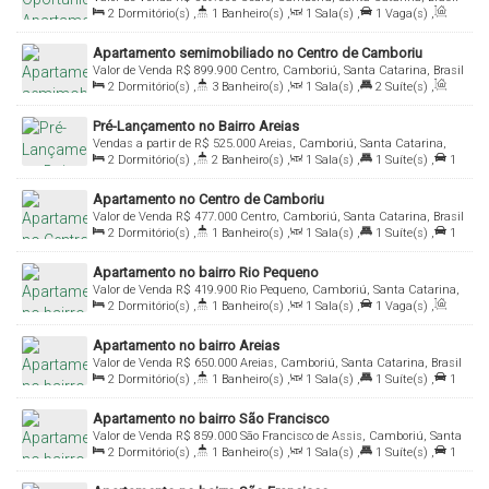
2
Dormitório(s)
,
1
Banheiro(s)
,
1
Sala(s)
,
1
Vaga(s)
,
Útil:
57
.00
m²
Apartamento semimobiliado no Centro de Camboriu
Valor de Venda
R$
899.900
Centro, Camboriú, Santa Catarina, Brasil
2
Dormitório(s)
,
3
Banheiro(s)
,
1
Sala(s)
,
2
Suíte(s)
,
Total:
102
.82
m²
,
1
Vaga(s)
,
Útil:
70
.35
m²
Pré-Lançamento no Bairro Areias
Vendas a partir de
R$
525.000
Areias, Camboriú, Santa Catarina,
2
Dormitório(s)
,
2
Banheiro(s)
,
1
Sala(s)
,
1
Suíte(s)
,
1
Brasil
Vaga(s)
,
Útil:
55
.00
m²
Apartamento no Centro de Camboriu
Valor de Venda
R$
477.000
Centro, Camboriú, Santa Catarina, Brasil
2
Dormitório(s)
,
1
Banheiro(s)
,
1
Sala(s)
,
1
Suíte(s)
,
1
Vaga(s)
,
Útil:
56
.00
m²
Apartamento no bairro Rio Pequeno
Valor de Venda
R$
419.900
Rio Pequeno, Camboriú, Santa Catarina,
2
Dormitório(s)
,
1
Banheiro(s)
,
1
Sala(s)
,
1
Vaga(s)
,
Brasil
Útil:
57
.72
m²
Apartamento no bairro Areias
Valor de Venda
R$
650.000
Areias, Camboriú, Santa Catarina, Brasil
2
Dormitório(s)
,
1
Banheiro(s)
,
1
Sala(s)
,
1
Suíte(s)
,
1
Vaga(s)
,
Útil:
79
.84
m²
Apartamento no bairro São Francisco
Valor de Venda
R$
859.000
São Francisco de Assis, Camboriú, Santa
2
Dormitório(s)
,
1
Banheiro(s)
,
1
Sala(s)
,
1
Suíte(s)
,
1
Catarina, Brasil
Vaga(s)
,
Útil:
64
.69
m²