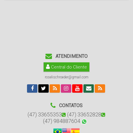
ATENDIMENTO
Central do Cliente
roselischroeder@gmail.com
CONTATOS
(47) 33655353
(47) 33652828
(47) 984887604