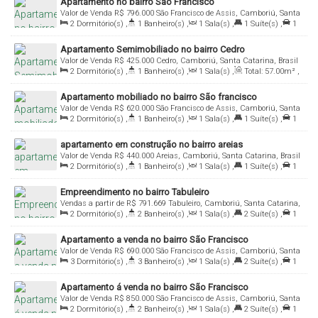
Apartamento no bairro São Francisco
Valor de Venda
R$
796.000
São Francisco de Assis, Camboriú, Santa
2
Dormitório(s)
,
1
Banheiro(s)
,
1
Sala(s)
,
1
Suíte(s)
,
1
Catarina, Brasil
Vaga(s)
,
Útil:
58
.73
m²
Apartamento Semimobiliado no bairro Cedro
Valor de Venda
R$
425.000
Cedro, Camboriú, Santa Catarina, Brasil
2
Dormitório(s)
,
1
Banheiro(s)
,
1
Sala(s)
,
Total:
57
.00
m²
,
1
Vaga(s)
,
Útil:
53
.00
m²
Apartamento mobiliado no bairro São francisco
Valor de Venda
R$
620.000
São Francisco de Assis, Camboriú, Santa
2
Dormitório(s)
,
1
Banheiro(s)
,
1
Sala(s)
,
1
Suíte(s)
,
1
Catarina, Brasil
Vaga(s)
,
Útil:
68
.67
m²
apartamento em construção no bairro areias
Valor de Venda
R$
440.000
Areias, Camboriú, Santa Catarina, Brasil
2
Dormitório(s)
,
1
Banheiro(s)
,
1
Sala(s)
,
1
Suíte(s)
,
1
Vaga(s)
,
Útil:
61
.00
m²
Empreendimento no bairro Tabuleiro
Vendas a partir de
R$
791.669
Tabuleiro, Camboriú, Santa Catarina,
2
Dormitório(s)
,
2
Banheiro(s)
,
1
Sala(s)
,
2
Suíte(s)
,
1
Brasil
~ 2
Vaga(s)
,
Útil:
72
.00
~ 150
.00
m²
Apartamento a venda no bairro São Francisco
Valor de Venda
R$
690.000
São Francisco de Assis, Camboriú, Santa
3
Dormitório(s)
,
3
Banheiro(s)
,
1
Sala(s)
,
2
Suíte(s)
,
1
Catarina, Brasil
Vaga(s)
,
Útil:
79
.00
m²
Apartamento á venda no bairro São Francisco
Valor de Venda
R$
850.000
São Francisco de Assis, Camboriú, Santa
2
Dormitório(s)
,
2
Banheiro(s)
,
1
Sala(s)
,
2
Suíte(s)
,
1
Catarina, Brasil