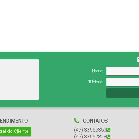
Nome:
Telefone:
ENDIMENTO
CONTATOS
(47) 33655353
ral do Cliente
(47) 33652828