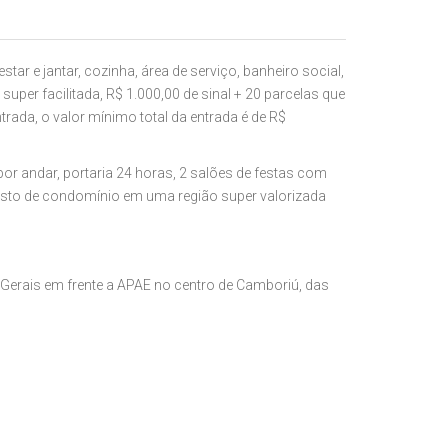
tar e jantar, cozinha, área de serviço, banheiro social,
per facilitada, R$ 1.000,00 de sinal + 20 parcelas que
ada, o valor mínimo total da entrada é de R$
r andar, portaria 24 horas, 2 salões de festas com
usto de condomínio em uma região super valorizada
erais em frente a APAE no centro de Camboriú, das