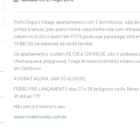
Porto Seguro Village, apartamentos com 2 dormitórios, sala de es
portas brancas, pelo plano minha casa minha vida com entrada su
cabem no bolso e quem tem FGTS pode usar para pagar esta entr
10.887,00 vai depender da renda familiar.
Os apartamentos custam R$ 128 a 129.990,00, são 4 unidades po
churrasqueira, playground, 1vaga de estacionamento e baixo c
em Camboriú.
A HORA É AGORA, SAIA DO ALUGUEL.
FEIRÃO PRÉ-LANÇAMENTO dias 27 e 28 de Agosto na Av. Minas G
9h até as 17h.
Não perca e reserve o seu.
www.roseliimoveis.com.br