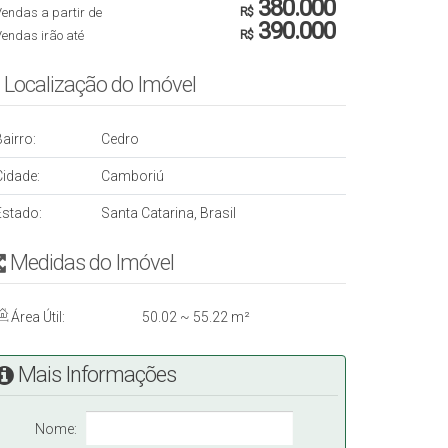
380.000
endas a partir de
R$
390.000
endas irão até
R$
Localização do Imóvel
airro:
Cedro
Cidade:
Camboriú
Estado:
Santa Catarina, Brasil
Medidas do Imóvel
Área Útil:
50
.02
~ 55
.22
m²
Mais Informações
Nome: