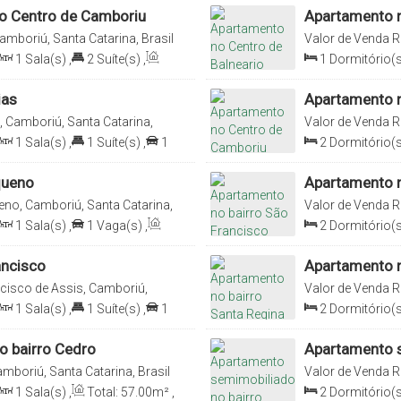
o Centro de Camboriu
Apartamento n
amboriú, Santa Catarina, Brasil
Valor de Venda
R
Catarina, Brasil
1
Sala(s)
,
2
Suíte(s)
,
1
Dormitório(s
70
.35
m²
Útil:
45
.02
m²
ias
Apartamento 
, Camboriú, Santa Catarina,
Valor de Venda
R
1
Sala(s)
,
1
Suíte(s)
,
1
2
Dormitório(s
Vaga(s)
,
Útil:
5
queno
Apartamento n
eno, Camboriú, Santa Catarina,
Valor de Venda
R
Santa Catarina, B
1
Sala(s)
,
1
Vaga(s)
,
2
Dormitório(s
Vaga(s)
,
Útil:
6
ancisco
Apartamento n
cisco de Assis, Camboriú,
Valor de Venda
R
Brasil
1
Sala(s)
,
1
Suíte(s)
,
1
2
Dormitório(s
Útil:
58
.00
m²
 bairro Cedro
Apartamento s
mboriú, Santa Catarina, Brasil
Valor de Venda
R
Brasil
1
Sala(s)
,
Total:
57
.00
m²
,
2
Dormitório(s