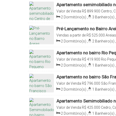
Apartamento semimobiliado n
Valor de Venda
R$
899.900
Centro, C
2
Dormitório(s)
,
3
Banheiro(s)
,
Total:
102
.82
m²
,
1
Vaga(s)
,
Útil:
Pré-Lançamento no Bairro Are
Vendas a partir de
R$
525.000
Areias
Brasil
2
Dormitório(s)
,
2
Banheiro(s)
,
Vaga(s)
,
Útil:
55
.00
m²
Apartamento no bairro Rio Pe
Valor de Venda
R$
419.900
Rio Pequ
Brasil
2
Dormitório(s)
,
1
Banheiro(s)
,
Útil:
57
.72
m²
Apartamento no bairro São Fr
Valor de Venda
R$
796.000
São Fran
Santa Catarina, Brasil
2
Dormitório(s)
,
1
Banheiro(s)
,
Vaga(s)
,
Útil:
58
.73
m²
Apartamento Semimobiliado no
Valor de Venda
R$
425.000
Cedro, Ca
2
Dormitório(s)
,
1
Banheiro(s)
,