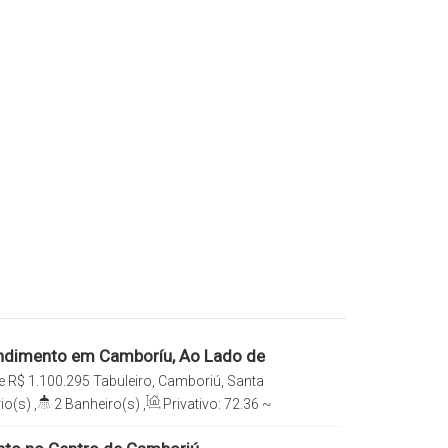
ndimento em Camboríu, Ao Lado de
boriú
e
R$
1.100.295
Tabuleiro, Camboriú, Santa
io(s)
,
2
Banheiro(s)
,
Privativo:
72
.36
~
a(s)
,
1
Suíte(s)
,
1
Vaga(s)