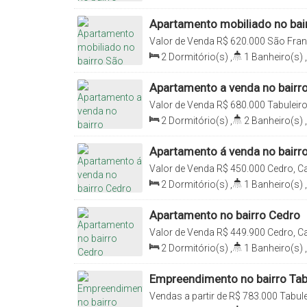
1
Vaga(s)
,
Útil:
53
.00
m²
Apartamento mobiliado no bai
Valor de Venda
R$
620.000
São Fran
Santa Catarina, Brasil
2
Dormitório(s)
,
1
Banheiro(s)
,
Vaga(s)
,
Útil:
68
.67
m²
Apartamento a venda no bairro
Valor de Venda
R$
680.000
Tabuleiro
Brasil
2
Dormitório(s)
,
2
Banheiro(s)
,
Vaga(s)
,
Útil:
69
.00
m²
Apartamento á venda no bairr
Valor de Venda
R$
450.000
Cedro, Ca
2
Dormitório(s)
,
1
Banheiro(s)
,
Útil:
53
.00
m²
Apartamento no bairro Cedro
Valor de Venda
R$
449.900
Cedro, Ca
2
Dormitório(s)
,
1
Banheiro(s)
,
Útil:
53
.00
m²
Empreendimento no bairro Tab
Vendas a partir de
R$
783.000
Tabule