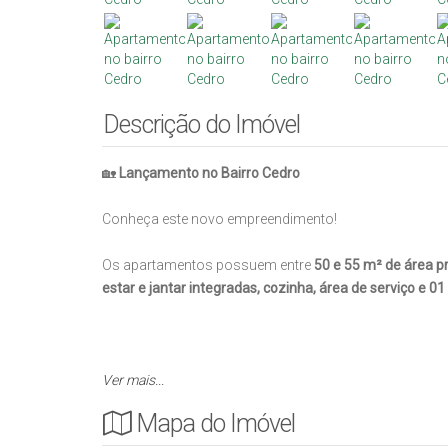
Descrição do Imóvel
🏡
Lançamento no Bairro Cedro
Conheça este novo empreendimento!
Os apartamentos possuem entre
50 e 55 m² de área pr
estar e jantar integradas, cozinha, área de serviço e 
Entre em contato com um de nossos corretores!!
Ver mais...
Mapa do Imóvel