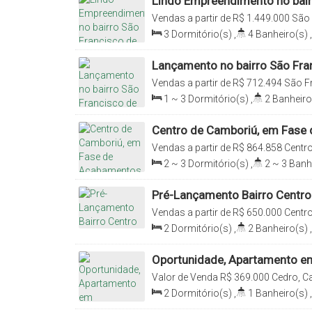
Lindo Empreendimento no bair
Assis!
Vendas a partir de
R$
1.449.000
São 
Santa Catarina, Brasil
3
Dormitório(s)
,
4
Banheiro(s)
,
Sala(s)
,
3
Suíte(s)
,
2
Vaga(s)
Lançamento no bairro São Fra
Vendas a partir de
R$
712.494
São F
Santa Catarina, Brasil
1 ~ 3
Dormitório(s)
,
2
Banheiro
118
.22
m²
,
1
Sala(s)
,
1
Suíte(s)
Centro de Camboriú, em Fase
Vendas a partir de
R$
864.858
Centro
Brasil
2 ~ 3
Dormitório(s)
,
2 ~ 3
Banh
85
.58
m²
,
1
Sala(s)
,
1
Suíte(s)
,
Pré-Lançamento Bairro Centro
Vendas a partir de
R$
650.000
Centro
Brasil
2
Dormitório(s)
,
2
Banheiro(s)
,
Vaga(s)
,
Útil:
60
.00
m²
Oportunidade, Apartamento e
Valor de Venda
R$
369.000
Cedro, Ca
2
Dormitório(s)
,
1
Banheiro(s)
,
Útil:
57
.00
m²