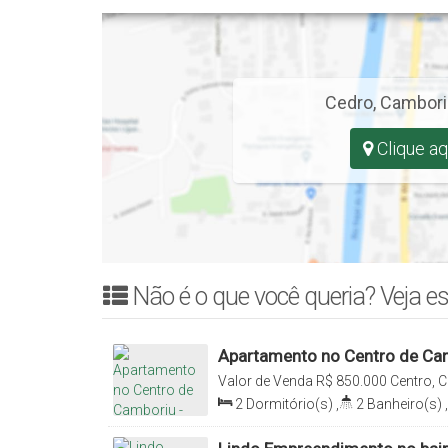
Cedro
,
Cambori
Clique aq
Não é o que você queria? Veja es
Apartamento no Centro de Cam
Um Dormitorio Mobiliado
Valor de Venda
R$
850.000
Centro, C
2
Dormitório(s)
,
2
Banheiro(s)
,
Sala(s)
,
1
Suíte(s)
,
2
Vaga(s)