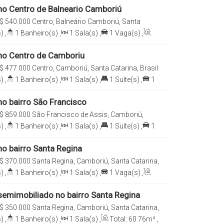
o Centro de Balneario Camboriú
$
540.000
Centro, Balneário Camboriú, Santa
)
,
1
Banheiro(s)
,
1
Sala(s)
,
1
Vaga(s)
,
no Centro de Camboriu
$
477.000
Centro, Camboriú, Santa Catarina, Brasil
)
,
1
Banheiro(s)
,
1
Sala(s)
,
1
Suíte(s)
,
1
6
.00
m²
o bairro São Francisco
$
859.000
São Francisco de Assis, Camboriú,
rasil
)
,
1
Banheiro(s)
,
1
Sala(s)
,
1
Suíte(s)
,
1
4
.69
m²
o bairro Santa Regina
$
370.000
Santa Regina, Camboriú, Santa Catarina,
)
,
1
Banheiro(s)
,
1
Sala(s)
,
1
Vaga(s)
,
emimobiliado no bairro Santa Regina
$
350.000
Santa Regina, Camboriú, Santa Catarina,
)
,
1
Banheiro(s)
,
1
Sala(s)
,
Total:
60
.76
m²
,