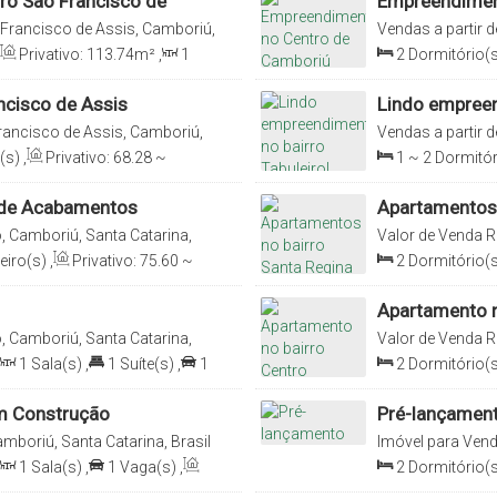
ro São Francisco de
Empreendimen
Francisco de Assis, Camboriú,
Vendas a partir d
Brasil
Privativo:
113
.74
m²
,
1
2
Dormitório(s
Sala(s)
,
1
Suít
ncisco de Assis
Lindo empreen
rancisco de Assis, Camboriú,
Vendas a partir d
Brasil
(s)
,
Privativo:
68
.28
~
1 ~ 2
Dormitór
,
1 ~ 2
Vaga(s)
70
.42
m²
,
1
Sal
 de Acabamentos
Apartamentos 
, Camboriú, Santa Catarina,
Valor de Venda
R
Brasil
eiro(s)
,
Privativo:
75
.60
~
2
Dormitório(s
1 ~ 2
Vaga(s)
Terreno:
303
.
Apartamento n
, Camboriú, Santa Catarina,
Valor de Venda
R
1
Sala(s)
,
1
Suíte(s)
,
1
2
Dormitório(s
Vaga(s)
,
Útil:
6
m Construção
Pré-lançamen
mboriú, Santa Catarina, Brasil
Imóvel para Ven
Catarina, Brasil
1
Sala(s)
,
1
Vaga(s)
,
2
Dormitório(s
Vaga(s)
,
Útil:
6