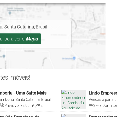
ú
,
Santa Catarina
,
Brasil
ui para ver o
Mapa
tes imóveis!
boriu - Uma Suite Mais
Lindo Empree
Balneário Cam
amboriú, Santa Catarina, Brasil
Vendas a partir d
Catarina, Brasil
Privativo:
72
.00
m²
,
2
2 ~ 3
Dormitór
93
.94
m²
,
1
Sal