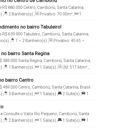
to no Centro de Camboriú
e
R$
880.000
Centro, Camboriú, Santa Catarina,
)
,
2
Banheiro(s)
,
Privativo:
70
.00
m²
,
1
e(s)
,
1 ~ 2
Vaga(s)
dimento no bairro Tabuleiro!
e
R$
639.900
Tabuleiro, Camboriú, Santa Catarina,
io(s)
,
1 ~ 2
Banheiro(s)
,
Privativo:
40
.65
~
a(s)
,
1
Suíte(s)
,
1 ~ 2
Vaga(s)
no bairro Santa Regina
$
389.000
Santa Regina, Camboriú, Santa Catarina,
)
,
1
Banheiro(s)
,
1
Sala(s)
,
Útil:
517
.66
m²
,
17
m²
o bairro Centro
$
489.000
Centro, Camboriú, Santa Catarina, Brasil
)
,
3
Banheiro(s)
,
1
Sala(s)
,
2
Suíte(s)
,
1
5
.00
m²
to
da
Consulte o Valor
Rio Pequeno, Camboriú, Santa
)
,
2
Banheiro(s)
,
1
Sala(s)
,
1
Suíte(s)
,
1
0
.00
m²