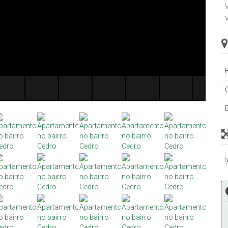
V
V
B