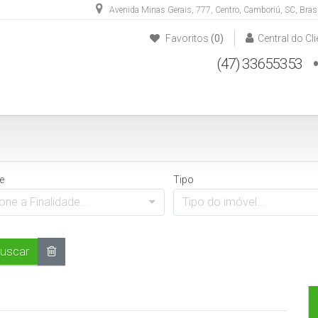
Avenida Minas Gerais
,
777
,
Centro
,
Camboriú
,
SC
,
Brasi
Favoritos
(0)
Central do Cli
(47) 33655353
(47) 33652828
(47) 984887604
e
Tipo
one a Finalidade...
Tipo do imóvel...
uscar