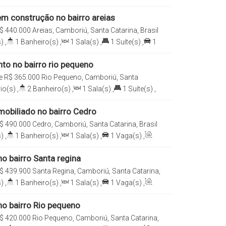
til:
51
.70
m²
m construção no bairro areias
$
440.000
Areias, Camboriú, Santa Catarina, Brasil
)
,
1
Banheiro(s)
,
1
Sala(s)
,
1
Suíte(s)
,
1
1
.00
m²
o no bairro rio pequeno
e
R$
365.000
Rio Pequeno, Camboriú, Santa
io(s)
,
2
Banheiro(s)
,
1
Sala(s)
,
1
Suíte(s)
,
til:
63
.00
m²
obiliado no bairro Cedro
$
490.000
Cedro, Camboriú, Santa Catarina, Brasil
)
,
1
Banheiro(s)
,
1
Sala(s)
,
1
Vaga(s)
,
o bairro Santa regina
$
439.900
Santa Regina, Camboriú, Santa Catarina,
)
,
1
Banheiro(s)
,
1
Sala(s)
,
1
Vaga(s)
,
o bairro Rio pequeno
$
420.000
Rio Pequeno, Camboriú, Santa Catarina,