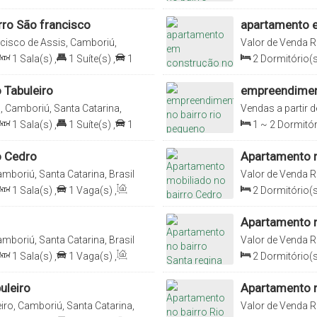
1
Vaga(s)
,
Ú
rro São francisco
apartamento e
cisco de Assis, Camboriú,
Valor de Venda
R
1
Sala(s)
,
1
Suíte(s)
,
1
2
Dormitório(s
Vaga(s)
,
Útil:
6
 Tabuleiro
empreendiment
, Camboriú, Santa Catarina,
Vendas a partir d
Catarina, Brasil
1
Sala(s)
,
1
Suíte(s)
,
1
1 ~ 2
Dormitór
1
Vaga(s)
,
Ú
o Cedro
Apartamento m
mboriú, Santa Catarina, Brasil
Valor de Venda
R
1
Sala(s)
,
1
Vaga(s)
,
2
Dormitório(s
Útil:
53
.00
m²
Apartamento n
mboriú, Santa Catarina, Brasil
Valor de Venda
R
Brasil
1
Sala(s)
,
1
Vaga(s)
,
2
Dormitório(s
Útil:
62
.46
m²
uleiro
Apartamento n
iro, Camboriú, Santa Catarina,
Valor de Venda
R