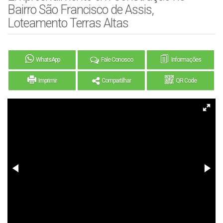
Bairro São Francisco de Assis,
Loteamento Terras Altas
WhatsApp
Fale Conosco
Informações
Imprimir
Compartilhar
QR Code