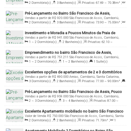
2
Dormitório(s)
,
3
Banheiro(s)
,
Privativo:
67
.69
~ 70
.38
m²
,
Santa Catarina, Brasil
1
Sala(s)
,
2
Suíte(s)
,
1
Vaga(s)
Pré-Lançamento no Bairro São Francisco de Assis,
Vendas a partir de
R$
920.000
São Francisco de Assis, Camboriú,
Camboriú!
2
Dormitório(s)
,
3
Banheiro(s)
,
Privativo:
73
.90
~ 75
.00
m²
,
Santa Catarina, Brasil
1
Sala(s)
,
2
Suíte(s)
,
1
Vaga(s)
Investimento e Moradia a Poucos Minutos da Praia de
Vendas a partir de
R$
941.000
São Francisco de Assis, Camboriú,
Balneário Camboriú!
1 ~ 2
Dormitório(s)
,
2
Banheiro(s)
,
Privativo:
62
.10
~
Santa Catarina, Brasil
92
.00
m²
,
1
Sala(s)
,
1 ~ 2
Suíte(s)
,
1
Vaga(s)
Empreendimento no bairro São Francisco de Assis,
Vendas a partir de
R$
751.211
São Francisco de Assis, Camboriú,
poucos minutos de Balneário Camboriú!
1 ~ 2
Dormitório(s)
,
1 ~ 2
Banheiro(s)
,
1
Suíte(s)
Santa Catarina, Brasil
Excelentes opções de apartamentos de 2 e 3 dormitórios
Vendas a partir de
R$
690.000
Areias, Camboriú, Santa Catarina,
com suíte
3
Dormitório(s)
,
2
Banheiro(s)
,
Privativo:
77
.00
~ 90
.00
m²
,
Brasil
1
Suíte(s)
,
2
Vaga(s)
Pré-Lançamento no Bairro São Francisco de Assis, Pouco
Vendas a partir de
R$
959.000
São Francisco de Assis, Camboriú,
Minutos da Praia de Balneário Camboriú!
2 ~ 3
Dormitório(s)
,
3 ~ 4
Banheiro(s)
,
Privativo:
87
.00
~
Santa Catarina, Brasil
114
.00
m²
,
1
Sala(s)
,
2 ~ 3
Suíte(s)
,
1 ~ 2
Vaga(s)
Excelente Apartamento mobiliado no bairro São Francisco
Valor de Venda
R$
750.000
São Francisco de Assis, Camboriú, Santa
de Assis!
2
Dormitório(s)
,
2
Banheiro(s)
,
Privativo:
71
.70
m²
,
1
Catarina, Brasil
Sala(s)
,
1
Suíte(s)
,
1
Vaga(s)
Apartamento Mobiliado 2 Dormitórios no Bairro São