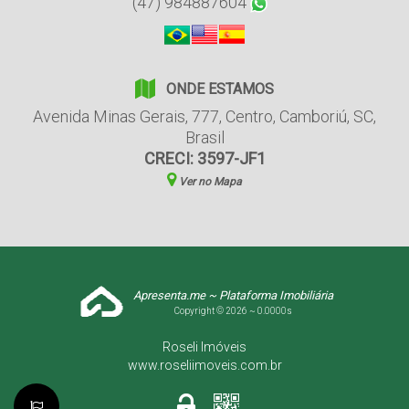
(47) 984887604
ONDE ESTAMOS
Avenida Minas Gerais
,
777
,
Centro
,
Camboriú
,
SC
,
Brasil
CRECI: 3597-JF1
Ver no Mapa
Apresenta.me ~ Plataforma Imobiliária
Copyright © 2026 ~ 0.0000s
Roseli Imóveis
www.roseliimoveis.com.br