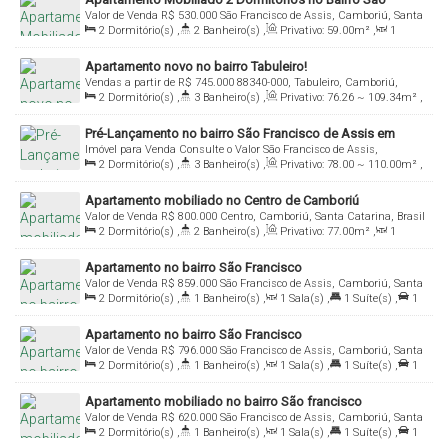
Valor de Venda
R$
530.000
São Francisco de Assis, Camboriú, Santa
Francisco de Assis!
2
Dormitório(s)
,
2
Banheiro(s)
,
Privativo:
59
.00
m²
,
1
Catarina, Brasil
Sala(s)
,
1
Suíte(s)
,
1
Vaga(s)
Apartamento novo no bairro Tabuleiro!
Vendas a partir de
R$
745.000
88340-000, Tabuleiro, Camboriú,
2
Dormitório(s)
,
3
Banheiro(s)
,
Privativo:
76
.26
~ 109
.34
m²
,
Santa Catarina, Brasil
1
Sala(s)
,
2
Suíte(s)
,
1
Vaga(s)
Pré-Lançamento no bairro São Francisco de Assis em
Imóvel para Venda
Consulte o Valor
São Francisco de Assis,
Camboriú
2
Dormitório(s)
,
3
Banheiro(s)
,
Privativo:
78
.00
~ 110
.00
m²
,
Camboriú, Santa Catarina, Brasil
1
Sala(s)
,
2
Suíte(s)
,
1
Vaga(s)
Apartamento mobiliado no Centro de Camboriú
Valor de Venda
R$
800.000
Centro, Camboriú, Santa Catarina, Brasil
2
Dormitório(s)
,
2
Banheiro(s)
,
Privativo:
77
.00
m²
,
1
Sala(s)
,
1
Suíte(s)
,
Total:
99
.00
m²
,
2
Vaga(s)
Apartamento no bairro São Francisco
Valor de Venda
R$
859.000
São Francisco de Assis, Camboriú, Santa
2
Dormitório(s)
,
1
Banheiro(s)
,
1
Sala(s)
,
1
Suíte(s)
,
1
Catarina, Brasil
Vaga(s)
,
Útil:
64
.69
m²
Apartamento no bairro São Francisco
Valor de Venda
R$
796.000
São Francisco de Assis, Camboriú, Santa
2
Dormitório(s)
,
1
Banheiro(s)
,
1
Sala(s)
,
1
Suíte(s)
,
1
Catarina, Brasil
Vaga(s)
,
Útil:
58
.73
m²
Apartamento mobiliado no bairro São francisco
Valor de Venda
R$
620.000
São Francisco de Assis, Camboriú, Santa
2
Dormitório(s)
,
1
Banheiro(s)
,
1
Sala(s)
,
1
Suíte(s)
,
1
Catarina, Brasil