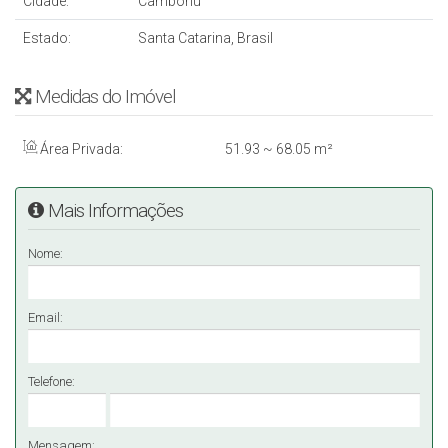
Cidade:
Camboriú
Estado:
Santa Catarina, Brasil
Medidas do Imóvel
Área Privada:
51
.93
~ 68
.05
m²
Mais Informações
Nome:
Email:
Telefone:
Mensagem: