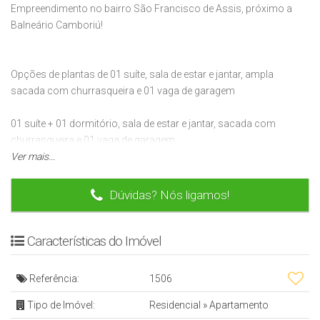
Empreendimento no bairro São Francisco de Assis, próximo a
Balneário Camboriú!
Opções de plantas de 01 suíte, sala de estar e jantar, ampla
sacada com churrasqueira e 01 vaga de garagem
01 suíte + 01 dormitório, sala de estar e jantar, sacada com
churrasqueira e 01 vaga de garagem
Ver mais...
O empreendimento
Dúvidas? Nós ligamos!
Academia
Espaço Gourmet
Características do Imóvel
Piscina Adulto
Piscina infantil
Referência:
1506
Quiosque
Terraço
Tipo de Imóvel:
Residencial
»
Apartamento