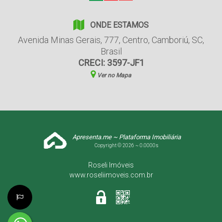
ONDE ESTAMOS
Avenida Minas Gerais
,
777
,
Centro
,
Camboriú
,
SC
,
Brasil
CRECI: 3597-JF1
Ver no Mapa
Apresenta.me ~ Plataforma Imobiliária
Copyright © 2026 ~ 0.0000s
Roseli Imóveis
www.roseliimoveis.com.br