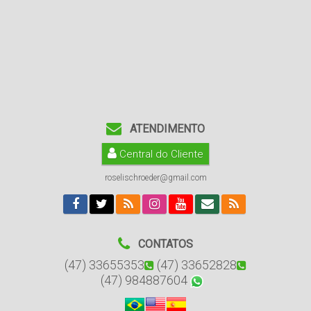
ATENDIMENTO
Central do Cliente
roselischroeder@gmail.com
CONTATOS
(47) 33655353
(47) 33652828
(47) 984887604