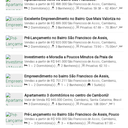
Vendas a partir de
R$
498.000
São Francisco de Assis, Camboriú,
2
Dormitório(s)
,
3
Banheiro(s)
,
Privativo:
59
.58
~ 62
.40
m²
,
Santa Catarina, Brasil
1
Sala(s)
,
2
Suíte(s)
,
1
Vaga(s)
Excelente Empreendimento no Bairro Que Mais Valoriza no
Vendas a partir de
R$
699.000
São Francisco de Assis, Camboriú,
Bairro São Francisco de Assis!
2
Dormitório(s)
,
3
Banheiro(s)
,
Privativo:
67
.69
~ 70
.38
m²
,
Santa Catarina, Brasil
1
Sala(s)
,
2
Suíte(s)
,
1
Vaga(s)
Pré-Lançamento no Bairro São Francisco de Assis,
Vendas a partir de
R$
920.000
São Francisco de Assis, Camboriú,
Camboriú!
2
Dormitório(s)
,
3
Banheiro(s)
,
Privativo:
73
.90
~ 75
.00
m²
,
Santa Catarina, Brasil
1
Sala(s)
,
2
Suíte(s)
,
1
Vaga(s)
Investimento e Moradia a Poucos Minutos da Praia de
Vendas a partir de
R$
941.000
São Francisco de Assis, Camboriú,
Balneário Camboriú!
1 ~ 2
Dormitório(s)
,
2
Banheiro(s)
,
Privativo:
62
.10
~
Santa Catarina, Brasil
92
.00
m²
,
1
Sala(s)
,
1 ~ 2
Suíte(s)
,
1
Vaga(s)
Empreendimento no bairro São Francisco de Assis,
Vendas a partir de
R$
751.211
São Francisco de Assis, Camboriú,
poucos minutos de Balneário Camboriú!
1 ~ 2
Dormitório(s)
,
1 ~ 2
Banheiro(s)
,
1
Suíte(s)
Santa Catarina, Brasil
Apartamento 3 dormitórios no centro de Camboriú!
Valor de Venda
R$
965.000
Centro, Camboriú, Santa Catarina, Brasil
3
Dormitório(s)
,
4
Banheiro(s)
,
Privativo:
108
.00
m²
,
1
Sala(s)
,
3
Suíte(s)
,
2
Vaga(s)
Pré-Lançamento no Bairro São Francisco de Assis, Pouco
Vendas a partir de
R$
959.000
São Francisco de Assis, Camboriú,
Minutos da Praia de Balneário Camboriú!
2 ~ 3
Dormitório(s)
,
3 ~ 4
Banheiro(s)
,
Privativo:
87
.00
~
Santa Catarina, Brasil