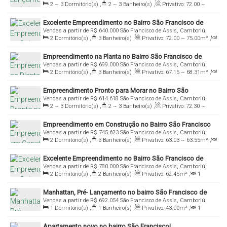
2 ~ 3
Dormitório(s)
,
2 ~ 3
Banheiro(s)
,
Privativo:
72
.00
~
85
.00
m²
,
1
Sala(s)
,
1
Suíte(s)
,
1 ~ 2
Vaga(s)
Excelente Empreendimento no Bairro São Francisco de
Vendas a partir de
R$
640.000
São Francisco de Assis, Camboriú,
Assis!
2
Dormitório(s)
,
3
Banheiro(s)
,
Privativo:
72
.00
~ 75
.00
m²
,
Santa Catarina, Brasil
1
Sala(s)
,
2
Suíte(s)
,
1
Vaga(s)
Empreendimento na Planta no Bairro São Francisco de
Vendas a partir de
R$
699.000
São Francisco de Assis, Camboriú,
Assis!
2
Dormitório(s)
,
3
Banheiro(s)
,
Privativo:
67
.15
~ 68
.31
m²
,
Santa Catarina, Brasil
1
Sala(s)
,
2
Suíte(s)
,
1
Vaga(s)
Empreendimento Pronto para Morar no Bairro São
Vendas a partir de
R$
614.618
São Francisco de Assis, Camboriú,
Francisco de Assis!
2 ~ 3
Dormitório(s)
,
2 ~ 3
Banheiro(s)
,
Privativo:
72
.30
~
Santa Catarina, Brasil
86
.30
m²
,
1
Sala(s)
,
1 ~ 2
Suíte(s)
,
1 ~ 2
Vaga(s)
Empreendimento em Construção no Bairro São Francisco
Vendas a partir de
R$
745.623
São Francisco de Assis, Camboriú,
de Assis, Loteamento Terras Altas
2
Dormitório(s)
,
3
Banheiro(s)
,
Privativo:
63
.03
~ 63
.55
m²
,
Santa Catarina, Brasil
1
Sala(s)
,
2
Suíte(s)
,
1
Vaga(s)
Excelente Empreendimento no Bairro São Francisco de
Vendas a partir de
R$
780.000
São Francisco de Assis, Camboriú,
Assis, Pouco Minutos de Balneário Camboriú!
2
Dormitório(s)
,
2
Banheiro(s)
,
Privativo:
62
.45
m²
,
1
Santa Catarina, Brasil
Sala(s)
,
1
Suíte(s)
,
1
Vaga(s)
Manhattan, Pré- Lançamento no bairro São Francisco de
Vendas a partir de
R$
692.054
São Francisco de Assis, Camboriú,
Assis!
1
Dormitório(s)
,
1
Banheiro(s)
,
Privativo:
43
.00
m²
,
1
Santa Catarina, Brasil
Sala(s)
,
1
Suíte(s)
,
1
Vaga(s)
Apartamento novo no bairro São Francisco!