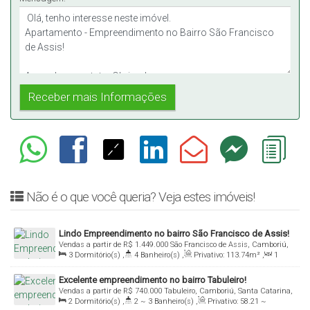
Não é o que você queria? Veja estes imóveis!
Lindo Empreendimento no bairro São Francisco de Assis!
Vendas a partir de
R$
1.449.000
São Francisco de Assis, Camboriú,
3
Dormitório(s)
,
4
Banheiro(s)
,
Privativo:
113
.74
m²
,
1
Santa Catarina, Brasil
Sala(s)
,
3
Suíte(s)
,
2
Vaga(s)
Excelente empreendimento no bairro Tabuleiro!
Vendas a partir de
R$
740.000
Tabuleiro, Camboriú, Santa Catarina,
2
Dormitório(s)
,
2 ~ 3
Banheiro(s)
,
Privativo:
58
.21
~
Brasil