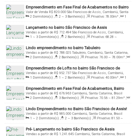
67
.13
m²
,
1
Sala(s)
,
1 ~ 2
Suíte(s)
,
1
Vaga(s)
Empreendimento em Fase Final de Acabamentos no Bairro
Valor de Venda
R$
820.000
São Francisco de Assis, Camboriú, Santa
São Francisco de Assis
2
Dormitório(s)
,
2 ~ 3
Banheiro(s)
,
Privativo:
78
.00
m²
,
1
Catarina, Brasil
Sala(s)
,
2
Suíte(s)
,
1 ~ 2
Vaga(s)
Lançamento no bairro São Francisco de Assis
Vendas a partir de
R$
712.494
São Francisco de Assis, Camboriú,
1 ~ 3
Dormitório(s)
,
2
Banheiro(s)
,
Privativo:
68
.28
~
Santa Catarina, Brasil
118
.22
m²
,
1
Sala(s)
,
1
Suíte(s)
,
1 ~ 2
Vaga(s)
Lindo empreendimento no bairro Tabuleiro
Vendas a partir de
R$
788.025
Tabuleiro, Camboriú, Santa Catarina,
2
Dormitório(s)
,
2
Banheiro(s)
,
Privativo:
76
.00
~ 78
.00
m²
,
Brasil
1
Sala(s)
,
1
Suíte(s)
,
1
Vaga(s)
Empreendimento de Lofts no bairro São Francisco de
Vendas a partir de
R$
952.737
São Francisco de Assis, Camboriú,
Assis!
1
Dormitório(s)
,
1 ~ 2
Banheiro(s)
,
Privativo:
40
.00
m²
,
1
Santa Catarina, Brasil
Sala(s)
,
1
Vaga(s)
Empreendimento em Fase Final de Acabamentos, Bairro
Vendas a partir de
R$
676.963
Camboriú, Santa Catarina, Brasil
São Francisco de Assis
2
Dormitório(s)
,
3
Banheiro(s)
,
Privativo:
70
.56
~ 81
.29
m²
,
1
Sala(s)
,
2
Suíte(s)
,
1
Vaga(s)
Lindo Empreendimento no Bairro São Francisco de Assis!
Vendas a partir de
R$
985.000
Camboriú, Santa Catarina, Brasil
1 ~ 2
Dormitório(s)
,
2 ~ 3
Banheiro(s)
,
Privativo:
81
.50
~
92
.00
m²
,
1
Sala(s)
,
1 ~ 2
Suíte(s)
,
2
Vaga(s)
Pré- Lançamento no bairro São Francisco de Assis
Vendas a partir de
R$
1.241.645
Camboriú, Santa Catarina, Brasil