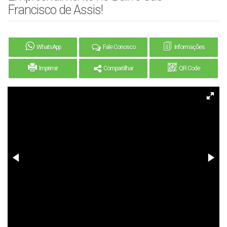
Francisco de Assis!
WhatsApp
Fale Conosco
Informações
Imprimir
Compartilhar
QR Code