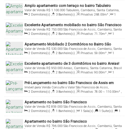
114
.00
m²
,
1
Sala(s)
,
2 ~ 3
Suíte(s)
,
1 ~ 2
Vaga(s)
Amplo apartamento com terraço no bairro Tabuleiro
Valor de Venda
R$
1.100.000
Tabuleiro, Camboriú, Santa Catarina,
2
Dormitório(s)
,
3
Banheiro(s)
,
Privativo:
268
.00
m²
,
1
Brasil
Sala(s)
,
2
Suíte(s)
,
1
Vaga(s)
Excelente Apartamento mobiliado no bairro São Francisco
Valor de Venda
R$
750.000
São Francisco de Assis, Camboriú, Santa
de Assis!
2
Dormitório(s)
,
2
Banheiro(s)
,
Privativo:
71
.70
m²
,
1
Catarina, Brasil
Sala(s)
,
1
Suíte(s)
,
1
Vaga(s)
Apartamento Mobiliado 2 Dormitórios no Bairro São
Valor de Venda
R$
530.000
São Francisco de Assis, Camboriú, Santa
Francisco de Assis!
2
Dormitório(s)
,
2
Banheiro(s)
,
Privativo:
59
.00
m²
,
1
Catarina, Brasil
Sala(s)
,
1
Suíte(s)
,
1
Vaga(s)
Excelente apartamento de 3 dormitórios no bairro Areias!
Valor de Venda
R$
950.000
Areias, Camboriú, Santa Catarina, Brasil
3
Dormitório(s)
,
2
Banheiro(s)
,
Privativo:
90
.00
m²
,
1
Sala(s)
,
1
Suíte(s)
,
2
Vaga(s)
Pré-Lançamento no bairro São Francisco de Assis em
Imóvel para Venda
Consulte o Valor
São Francisco de Assis,
Camboriú
2
Dormitório(s)
,
3
Banheiro(s)
,
Privativo:
78
.00
~ 110
.00
m²
,
Camboriú, Santa Catarina, Brasil
1
Sala(s)
,
2
Suíte(s)
,
1
Vaga(s)
Apartamento no bairro São Francisco
Valor de Venda
R$
859.000
São Francisco de Assis, Camboriú, Santa
2
Dormitório(s)
,
1
Banheiro(s)
,
1
Sala(s)
,
1
Suíte(s)
,
1
Catarina, Brasil
Vaga(s)
,
Útil:
64
.69
m²
Apartamento no bairro São Francisco
Valor de Venda
R$
796.000
São Francisco de Assis, Camboriú, Santa