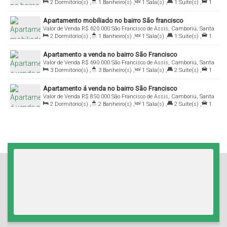
2
Dormitório(s)
,
1
Banheiro(s)
,
1
Sala(s)
,
1
Suíte(s)
,
1
Catarina, Brasil
Vaga(s)
,
Útil:
58
.73
m²
Apartamento mobiliado no bairro São francisco
Valor de Venda
R$
620.000
São Francisco de Assis, Camboriú, Santa
2
Dormitório(s)
,
1
Banheiro(s)
,
1
Sala(s)
,
1
Suíte(s)
,
1
Catarina, Brasil
Vaga(s)
,
Útil:
68
.67
m²
Apartamento a venda no bairro São Francisco
Valor de Venda
R$
690.000
São Francisco de Assis, Camboriú, Santa
3
Dormitório(s)
,
3
Banheiro(s)
,
1
Sala(s)
,
2
Suíte(s)
,
1
Catarina, Brasil
Vaga(s)
,
Útil:
79
.00
m²
Apartamento á venda no bairro São Francisco
Valor de Venda
R$
850.000
São Francisco de Assis, Camboriú, Santa
2
Dormitório(s)
,
2
Banheiro(s)
,
1
Sala(s)
,
2
Suíte(s)
,
1
Catarina, Brasil
Vaga(s)
,
Útil:
76
.00
m²