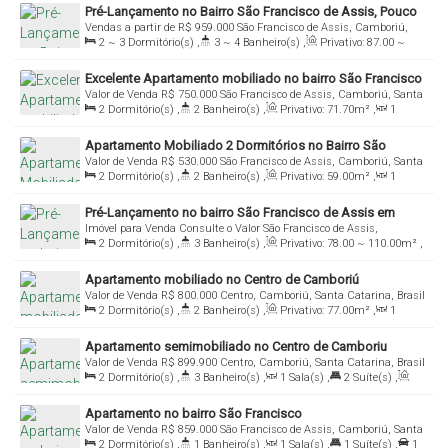
Pré-Lançamento no Bairro São Francisco de Assis, Pouco
Vendas a partir de
R$
959.000
São Francisco de Assis, Camboriú,
Minutos da Praia de Balneário Camboriú!
2 ~ 3
Dormitório(s)
,
3 ~ 4
Banheiro(s)
,
Privativo:
87
.00
~
Santa Catarina, Brasil
114
.00
m²
,
1
Sala(s)
,
2 ~ 3
Suíte(s)
,
1 ~ 2
Vaga(s)
Excelente Apartamento mobiliado no bairro São Francisco
Valor de Venda
R$
750.000
São Francisco de Assis, Camboriú, Santa
de Assis!
2
Dormitório(s)
,
2
Banheiro(s)
,
Privativo:
71
.70
m²
,
1
Catarina, Brasil
Sala(s)
,
1
Suíte(s)
,
1
Vaga(s)
Apartamento Mobiliado 2 Dormitórios no Bairro São
Valor de Venda
R$
530.000
São Francisco de Assis, Camboriú, Santa
Francisco de Assis!
2
Dormitório(s)
,
2
Banheiro(s)
,
Privativo:
59
.00
m²
,
1
Catarina, Brasil
Sala(s)
,
1
Suíte(s)
,
1
Vaga(s)
Pré-Lançamento no bairro São Francisco de Assis em
Imóvel para Venda
Consulte o Valor
São Francisco de Assis,
Camboriú
2
Dormitório(s)
,
3
Banheiro(s)
,
Privativo:
78
.00
~ 110
.00
m²
,
Camboriú, Santa Catarina, Brasil
1
Sala(s)
,
2
Suíte(s)
,
1
Vaga(s)
Apartamento mobiliado no Centro de Camboriú
Valor de Venda
R$
800.000
Centro, Camboriú, Santa Catarina, Brasil
2
Dormitório(s)
,
2
Banheiro(s)
,
Privativo:
77
.00
m²
,
1
Sala(s)
,
1
Suíte(s)
,
Total:
99
.00
m²
,
2
Vaga(s)
Apartamento semimobiliado no Centro de Camboriu
Valor de Venda
R$
899.900
Centro, Camboriú, Santa Catarina, Brasil
2
Dormitório(s)
,
3
Banheiro(s)
,
1
Sala(s)
,
2
Suíte(s)
,
Total:
102
.82
m²
,
1
Vaga(s)
,
Útil:
70
.35
m²
Apartamento no bairro São Francisco
Valor de Venda
R$
859.000
São Francisco de Assis, Camboriú, Santa
2
Dormitório(s)
,
1
Banheiro(s)
,
1
Sala(s)
,
1
Suíte(s)
,
1
Catarina, Brasil