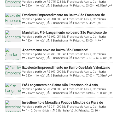
Vendas a partir de
R$
745.623
São Francisco de Assis, Camboriú,
de Assis, Loteamento Terras Altas
2
Dormitório(s)
,
3
Banheiro(s)
,
Privativo:
63
.03
~ 63
.55
m²
,
Santa Catarina, Brasil
1
Sala(s)
,
2
Suíte(s)
,
1
Vaga(s)
Excelente Empreendimento no Bairro São Francisco de
Vendas a partir de
R$
780.000
São Francisco de Assis, Camboriú,
Assis, Pouco Minutos de Balneário Camboriú!
2
Dormitório(s)
,
2
Banheiro(s)
,
Privativo:
62
.45
m²
,
1
Santa Catarina, Brasil
Sala(s)
,
1
Suíte(s)
,
1
Vaga(s)
Manhattan, Pré- Lançamento no bairro São Francisco de
Vendas a partir de
R$
692.054
São Francisco de Assis, Camboriú,
Assis!
1
Dormitório(s)
,
1
Banheiro(s)
,
Privativo:
43
.00
m²
,
1
Santa Catarina, Brasil
Sala(s)
,
1
Suíte(s)
,
1
Vaga(s)
Apartamento novo no bairro São Francisco!
Vendas a partir de
R$
498.000
São Francisco de Assis, Camboriú,
2
Dormitório(s)
,
3
Banheiro(s)
,
Privativo:
59
.58
~ 62
.40
m²
,
Santa Catarina, Brasil
1
Sala(s)
,
2
Suíte(s)
,
1
Vaga(s)
Excelente Empreendimento no Bairro Que Mais Valoriza no
Vendas a partir de
R$
699.000
São Francisco de Assis, Camboriú,
Bairro São Francisco de Assis!
2
Dormitório(s)
,
3
Banheiro(s)
,
Privativo:
67
.69
~ 70
.38
m²
,
Santa Catarina, Brasil
1
Sala(s)
,
2
Suíte(s)
,
1
Vaga(s)
Pré-Lançamento no Bairro São Francisco de Assis,
Vendas a partir de
R$
920.000
São Francisco de Assis, Camboriú,
Camboriú!
2
Dormitório(s)
,
3
Banheiro(s)
,
Privativo:
73
.90
~ 75
.00
m²
,
Santa Catarina, Brasil
1
Sala(s)
,
2
Suíte(s)
,
1
Vaga(s)
Investimento e Moradia a Poucos Minutos da Praia de
Vendas a partir de
R$
941.000
São Francisco de Assis, Camboriú,
Balneário Camboriú!
1 ~ 2
Dormitório(s)
,
2
Banheiro(s)
,
Privativo:
62
.10
~
Santa Catarina, Brasil
92
.00
m²
,
1
Sala(s)
,
1 ~ 2
Suíte(s)
,
1
Vaga(s)