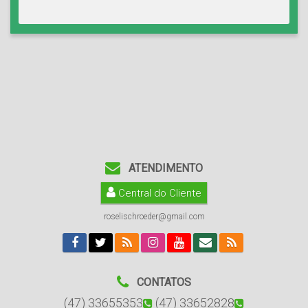
ATENDIMENTO
Central do Cliente
roselischroeder@gmail.com
CONTATOS
(47) 33655353
(47) 33652828