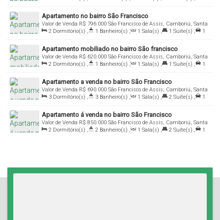
Vaga(s)
,
Útil:
64
.69
m²
Apartamento no bairro São Francisco
Valor de Venda
R$
796.000
São Francisco de Assis, Camboriú, Santa
2
Dormitório(s)
,
1
Banheiro(s)
,
1
Sala(s)
,
1
Suíte(s)
,
1
Catarina, Brasil
Vaga(s)
,
Útil:
58
.73
m²
Apartamento mobiliado no bairro São francisco
Valor de Venda
R$
620.000
São Francisco de Assis, Camboriú, Santa
2
Dormitório(s)
,
1
Banheiro(s)
,
1
Sala(s)
,
1
Suíte(s)
,
1
Catarina, Brasil
Vaga(s)
,
Útil:
68
.67
m²
Apartamento a venda no bairro São Francisco
Valor de Venda
R$
690.000
São Francisco de Assis, Camboriú, Santa
3
Dormitório(s)
,
3
Banheiro(s)
,
1
Sala(s)
,
2
Suíte(s)
,
1
Catarina, Brasil
Vaga(s)
,
Útil:
79
.00
m²
Apartamento á venda no bairro São Francisco
Valor de Venda
R$
850.000
São Francisco de Assis, Camboriú, Santa
2
Dormitório(s)
,
2
Banheiro(s)
,
1
Sala(s)
,
2
Suíte(s)
,
1
Catarina, Brasil
Vaga(s)
,
Útil:
76
.00
m²