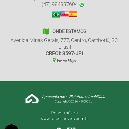
(47) 984887604
ONDE ESTAMOS
Avenida Minas Gerais
,
777
,
Centro
,
Camboriú
,
SC
,
Brasil
CRECI: 3597-JF1
Ver no Mapa
Apresenta.me ~ Plataforma Imobiliária
Copyright © 2026 ~ 0.0000s
Roseli Imóveis
www.roseliimoveis.com.br