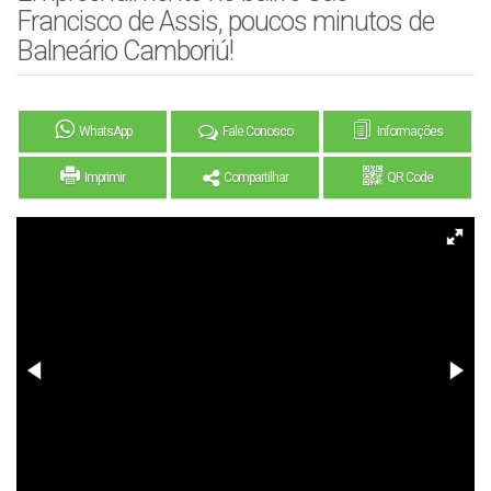
Francisco de Assis, poucos minutos de
Balneário Camboriú!
WhatsApp
Fale Conosco
Informações
Imprimir
Compartilhar
QR Code