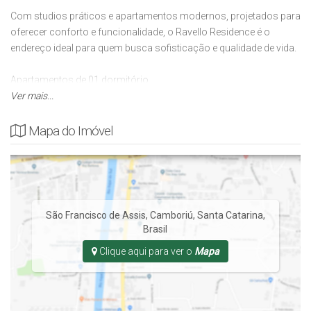
Com studios práticos e apartamentos modernos, projetados para
oferecer conforto e funcionalidade, o Ravello Residence é o
endereço ideal para quem busca sofisticação e qualidade de vida.
Apartamentos de 01 dormitório
Apartamento 01 suíte + 01 dormitório
Ver mais...
Destaques:
Mapa do Imóvel
Localização estratégica no promissor Bairro São Francisco
de Assis, a poucos minutos de Balneário Camboriú..
Plantas variadas, de 34,87 m² a 177,08 m².
Rooftop com mais de 300 m², incluindo piscina com vista
panorâmica, academia, salão de festas, e muito mais.
São Francisco de Assis
,
Camboriú
,
Santa Catarina
,
Soluções tecnológicas e sustentáveis, como tratamento
Brasil
acústico, reaproveitamento de água e paisagismo integrado.
Clique aqui para ver o
Mapa
Entre em contato para mais informações!