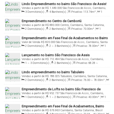
Lindo Empreendimento no bairro São Francisco de Assis!
Vendas a partir de
R$
1.449.000
São Francisco de Assis, Camboriú,
3
Dormitório(s)
,
4
Banheiro(s)
,
Privativo:
113
.74
m²
,
1
Santa Catarina, Brasil
Sala(s)
,
3
Suíte(s)
,
2
Vaga(s)
Empreendimento no Centro de Camboriú
Vendas a partir de
R$
880.000
Centro, Camboriú, Santa Catarina,
2
Dormitório(s)
,
2
Banheiro(s)
,
Privativo:
70
.00
m²
,
1
Brasil
Sala(s)
,
1
Suíte(s)
,
1 ~ 2
Vaga(s)
Empreendimento em Fase Final de Acabamentos no Bairro
Valor de Venda
R$
820.000
São Francisco de Assis, Camboriú, Santa
São Francisco de Assis
2
Dormitório(s)
,
2 ~ 3
Banheiro(s)
,
Privativo:
78
.00
m²
,
1
Catarina, Brasil
Sala(s)
,
2
Suíte(s)
,
1 ~ 2
Vaga(s)
Lançamento no bairro São Francisco de Assis
Vendas a partir de
R$
712.494
São Francisco de Assis, Camboriú,
1 ~ 3
Dormitório(s)
,
2
Banheiro(s)
,
Privativo:
68
.28
~
Santa Catarina, Brasil
118
.22
m²
,
1
Sala(s)
,
1
Suíte(s)
,
1 ~ 2
Vaga(s)
Lindo empreendimento no bairro Tabuleiro
Vendas a partir de
R$
788.025
Tabuleiro, Camboriú, Santa Catarina,
2
Dormitório(s)
,
2
Banheiro(s)
,
Privativo:
76
.00
~ 78
.00
m²
,
Brasil
1
Sala(s)
,
1
Suíte(s)
,
1
Vaga(s)
Empreendimento de Lofts no bairro São Francisco de
Vendas a partir de
R$
952.737
São Francisco de Assis, Camboriú,
Assis!
1
Dormitório(s)
,
1 ~ 2
Banheiro(s)
,
Privativo:
40
.00
m²
,
1
Santa Catarina, Brasil
Sala(s)
,
1
Vaga(s)
Empreendimento em Fase Final de Acabamentos, Bairro
Vendas a partir de
R$
676.963
Camboriú, Santa Catarina, Brasil
São Francisco de Assis