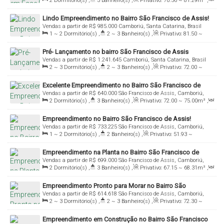
2
Dormitório(s)
,
3
Banheiro(s)
,
Privativo:
70
.56
~ 81
.29
m²
,
1
Sala(s)
,
2
Suíte(s)
,
1
Vaga(s)
Lindo Empreendimento no Bairro São Francisco de Assis!
Vendas a partir de
R$
985.000
Camboriú, Santa Catarina, Brasil
1 ~ 2
Dormitório(s)
,
2 ~ 3
Banheiro(s)
,
Privativo:
81
.50
~
92
.00
m²
,
1
Sala(s)
,
1 ~ 2
Suíte(s)
,
2
Vaga(s)
Pré- Lançamento no bairro São Francisco de Assis
Vendas a partir de
R$
1.241.645
Camboriú, Santa Catarina, Brasil
2 ~ 3
Dormitório(s)
,
2 ~ 3
Banheiro(s)
,
Privativo:
72
.00
~
85
.00
m²
,
1
Sala(s)
,
1
Suíte(s)
,
1 ~ 2
Vaga(s)
Excelente Empreendimento no Bairro São Francisco de
Vendas a partir de
R$
640.000
São Francisco de Assis, Camboriú,
Assis!
2
Dormitório(s)
,
3
Banheiro(s)
,
Privativo:
72
.00
~ 75
.00
m²
,
Santa Catarina, Brasil
1
Sala(s)
,
2
Suíte(s)
,
1
Vaga(s)
Empreendimento no Bairro São Francisco de Assis!
Vendas a partir de
R$
733.225
São Francisco de Assis, Camboriú,
1 ~ 2
Dormitório(s)
,
2
Banheiro(s)
,
Privativo:
51
.93
~
Santa Catarina, Brasil
68
.05
m²
,
1
Sala(s)
,
1
Suíte(s)
,
1
Vaga(s)
Empreendimento na Planta no Bairro São Francisco de
Vendas a partir de
R$
699.000
São Francisco de Assis, Camboriú,
Assis!
2
Dormitório(s)
,
3
Banheiro(s)
,
Privativo:
67
.15
~ 68
.31
m²
,
Santa Catarina, Brasil
1
Sala(s)
,
2
Suíte(s)
,
1
Vaga(s)
Empreendimento Pronto para Morar no Bairro São
Vendas a partir de
R$
614.618
São Francisco de Assis, Camboriú,
Francisco de Assis!
2 ~ 3
Dormitório(s)
,
2 ~ 3
Banheiro(s)
,
Privativo:
72
.30
~
Santa Catarina, Brasil
86
.30
m²
,
1
Sala(s)
,
1 ~ 2
Suíte(s)
,
1 ~ 2
Vaga(s)
Empreendimento em Construção no Bairro São Francisco