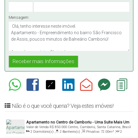
Mensagem:
Não é o que você queria? Veja estes imóveis!
Apartamento no Centro de Camboriu - Uma Suite Mais Um
Valor de Venda
R$
850.000
Centro, Camboriú, Santa Catarina, Brasil
Dormitorio Mobiliado
2
Dormitório(s)
,
2
Banheiro(s)
,
Privativo:
72
.00
m²
,
2
Sala(s)
,
1
Suíte(s)
,
2
Vaga(s)