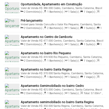
Oportunidade, Apartamento em Construção
Valor de Venda
R$
369.000
Cedro, Camboriú, Santa Catarina, Brasil
2
Dormitório(s)
,
1
Banheiro(s)
,
1
Sala(s)
,
1
Vaga(s)
,
Útil:
57
.00
m²
Pré-lançamento
Imóvel para Venda
Consulte o Valor
Rio Pequeno, Camboriú, Santa
2
Dormitório(s)
,
2
Banheiro(s)
,
1
Sala(s)
,
1
Suíte(s)
,
1
Catarina, Brasil
Vaga(s)
,
Útil:
60
.00
m²
Apartamento no Centro de Camboriu
Valor de Venda
R$
477.000
Centro, Camboriú, Santa Catarina, Brasil
2
Dormitório(s)
,
1
Banheiro(s)
,
1
Sala(s)
,
1
Suíte(s)
,
1
Vaga(s)
,
Útil:
56
.00
m²
Apartamento no bairro Rio Pequeno
Valor de Venda
R$
419.900
Rio Pequeno, Camboriú, Santa Catarina,
2
Dormitório(s)
,
1
Banheiro(s)
,
1
Sala(s)
,
1
Vaga(s)
,
Brasil
Útil:
57
.72
m²
Apartamento no bairro Santa Regina
Valor de Venda
R$
370.000
Santa Regina, Camboriú, Santa Catarina,
2
Dormitório(s)
,
1
Banheiro(s)
,
1
Sala(s)
,
1
Vaga(s)
,
Brasil
Útil:
58
.00
m²
Apartamento Semimobiliado no bairro Cedro
Valor de Venda
R$
425.000
Cedro, Camboriú, Santa Catarina, Brasil
2
Dormitório(s)
,
1
Banheiro(s)
,
1
Sala(s)
,
Total:
57
.00
m²
,
1
Vaga(s)
,
Útil:
53
.00
m²
Apartamento semimobiliado no bairro Santa Regina
Valor de Venda
R$
350.000
Santa Regina, Camboriú, Santa Catarina,