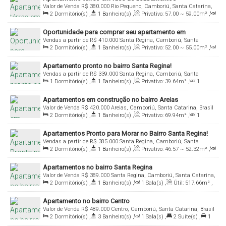
Valor de Venda
R$
380.000
Rio Pequeno, Camboriú, Santa Catarina,
2
Dormitório(s)
,
1
Banheiro(s)
,
Privativo:
57
.00
~ 59
.00
m²
,
Brasil
1
Sala(s)
,
1
Vaga(s)
Oportunidade para comprar seu apartamento em
Vendas a partir de
R$
410.000
Santa Regina, Camboriú, Santa
Camboriú!
2
Dormitório(s)
,
1
Banheiro(s)
,
Privativo:
52
.00
~ 55
.00
m²
,
Catarina, Brasil
1
Sala(s)
,
1
Vaga(s)
Apartamento pronto no bairro Santa Regina!
Vendas a partir de
R$
339.000
Santa Regina, Camboriú, Santa
1
Dormitório(s)
,
1
Banheiro(s)
,
Privativo:
39
.64
m²
,
1
Catarina, Brasil
Sala(s)
,
1
Suíte(s)
,
1
Vaga(s)
Apartamentos em construção no bairro Areias
Valor de Venda
R$
420.000
Areias, Camboriú, Santa Catarina, Brasil
2
Dormitório(s)
,
1
Banheiro(s)
,
Privativo:
69
.94
m²
,
1
Sala(s)
,
1
Vaga(s)
Apartamentos Pronto para Morar no Bairro Santa Regina!
Vendas a partir de
R$
385.000
Santa Regina, Camboriú, Santa
2
Dormitório(s)
,
1
Banheiro(s)
,
Privativo:
46
.57
~ 52
.32
m²
,
Catarina, Brasil
1
Sala(s)
,
1
Vaga(s)
Apartamentos no bairro Santa Regina
Valor de Venda
R$
389.000
Santa Regina, Camboriú, Santa Catarina,
2
Dormitório(s)
,
1
Banheiro(s)
,
1
Sala(s)
,
Útil:
517
.66
m²
,
Brasil
Terreno:
303
.17
m²
Apartamento no bairro Centro
Valor de Venda
R$
489.000
Centro, Camboriú, Santa Catarina, Brasil
2
Dormitório(s)
,
3
Banheiro(s)
,
1
Sala(s)
,
2
Suíte(s)
,
1
Vaga(s)
,
Útil:
65
.00
m²