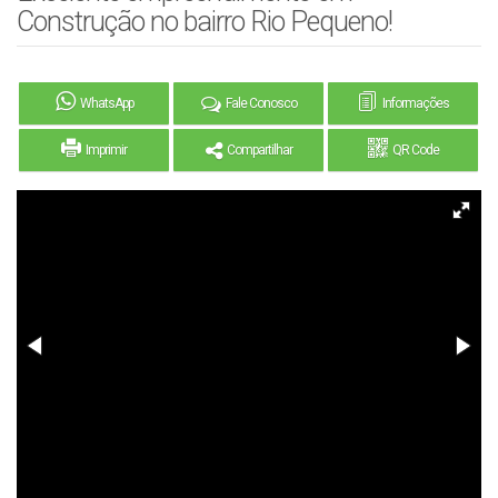
Construção no bairro Rio Pequeno!
WhatsApp
Fale Conosco
Informações
Imprimir
Compartilhar
QR Code