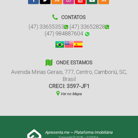
CONTATOS
(47) 33655353
(47) 33652828
(47) 984887604
ONDE ESTAMOS
Avenida Minas Gerais
,
777
,
Centro
,
Camboriú
,
SC
,
Brasil
CRECI: 3597-JF1
Ver no Mapa
Apresenta.me ~ Plataforma Imobiliária
Copyright © 2026 ~ 0.0000s