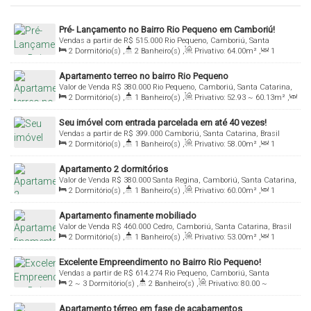
Pré- Lançamento no Bairro Rio Pequeno em Camboriú!
Vendas a partir de
R$
515.000
Rio Pequeno, Camboriú, Santa
2
Dormitório(s)
,
2
Banheiro(s)
,
Privativo:
64
.00
m²
,
1
Catarina, Brasil
Sala(s)
,
1
Suíte(s)
,
1
Vaga(s)
Apartamento terreo no bairro Rio Pequeno
Valor de Venda
R$
380.000
Rio Pequeno, Camboriú, Santa Catarina,
2
Dormitório(s)
,
1
Banheiro(s)
,
Privativo:
52
.93
~ 60
.13
m²
,
Brasil
1
Sala(s)
,
1
Vaga(s)
Seu imóvel com entrada parcelada em até 40 vezes!
Vendas a partir de
R$
399.000
Camboriú, Santa Catarina, Brasil
2
Dormitório(s)
,
1
Banheiro(s)
,
Privativo:
58
.00
m²
,
1
Sala(s)
,
1
Vaga(s)
Apartamento 2 dormitórios
Valor de Venda
R$
380.000
Santa Regina, Camboriú, Santa Catarina,
2
Dormitório(s)
,
1
Banheiro(s)
,
Privativo:
60
.00
m²
,
1
Brasil
Sala(s)
Apartamento finamente mobiliado
Valor de Venda
R$
460.000
Cedro, Camboriú, Santa Catarina, Brasil
2
Dormitório(s)
,
1
Banheiro(s)
,
Privativo:
53
.00
m²
,
1
Sala(s)
,
1
Vaga(s)
Excelente Empreendimento no Bairro Rio Pequeno!
Vendas a partir de
R$
614.274
Rio Pequeno, Camboriú, Santa
2 ~ 3
Dormitório(s)
,
2
Banheiro(s)
,
Privativo:
80
.00
~
Catarina, Brasil
96
.00
m²
,
1
Sala(s)
,
1
Suíte(s)
,
1 ~ 2
Vaga(s)
Apartamento térreo em fase de acabamentos