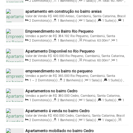
2
Dormitório(s)
,
1
Banheiro(s)
,
1
Sala(s)
,
Total:
60
.76
m²
,
Brasil
1
Vaga(s)
,
Útil:
51
.70
m²
apartamento em construção no bairro areias
Valor de Venda
R$
440.000
Areias, Camboriú, Santa Catarina, Brasil
2
Dormitório(s)
,
1
Banheiro(s)
,
1
Sala(s)
,
1
Suíte(s)
,
1
Vaga(s)
,
Útil:
61
.00
m²
Empreendimento no Bairro Rio Pequeno
Vendas a partir de
R$
384.192
Rio Pequeno, Camboriú, Santa
2
Dormitório(s)
,
1
Banheiro(s)
,
Privativo:
63
.00
m²
,
1
Catarina, Brasil
Sala(s)
,
1
Suíte(s)
,
1
Vaga(s)
Apartamento Disponível no Rio Pequeno
Valor de Venda
R$
420.000
Rio Pequeno, Camboriú, Santa Catarina,
2
Dormitório(s)
,
1
Banheiro(s)
,
Privativo:
60
.00
m²
,
1
Brasil
Sala(s)
,
1
Vaga(s)
empreendimento no bairro rio pequeno
Vendas a partir de
R$
365.000
Rio Pequeno, Camboriú, Santa
1 ~ 2
Dormitório(s)
,
2
Banheiro(s)
,
1
Sala(s)
,
1
Suíte(s)
,
Catarina, Brasil
1
Vaga(s)
,
Útil:
63
.00
m²
Apartamentos no bairro Cedro
Vendas a partir de
R$
380.000
Cedro, Camboriú, Santa Catarina,
1
Dormitório(s)
,
2
Banheiro(s)
,
1
Sala(s)
,
1
Suíte(s)
,
1
Brasil
Vaga(s)
,
Útil:
50
.02
~ 55
.22
m²
Apartamento á venda no bairro Cedro
Valor de Venda
R$
450.000
Cedro, Camboriú, Santa Catarina, Brasil
2
Dormitório(s)
,
1
Banheiro(s)
,
1
Sala(s)
,
1
Vaga(s)
,
Útil:
53
.00
m²
Apartamento mobiliado no bairro Cedro