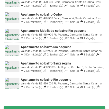
Valor de Venda
R$
470.000
Cedro, Camboriú, Santa Catarina, Brasil
2
Dormitório(s)
,
1
Banheiro(s)
,
1
Sala(s)
,
1
Vaga(s)
,
Útil:
53
.00
m²
Apartamento no bairro Cedro
Valor de Venda
R$
449.900
Cedro, Camboriú, Santa Catarina, Brasil
2
Dormitório(s)
,
1
Banheiro(s)
,
1
Sala(s)
,
1
Vaga(s)
,
Útil:
53
.00
m²
Apartamento Mobiliado no bairro Rio pequeno
Valor de Venda
R$
439.900
Rio Pequeno, Camboriú, Santa Catarina,
2
Dormitório(s)
,
1
Banheiro(s)
,
1
Sala(s)
,
1
Vaga(s)
Brasil
Apartamento no bairro Rio pequeno
Valor de Venda
R$
589.900
Rio Pequeno, Camboriú, Santa Catarina,
3
Dormitório(s)
,
2
Banheiro(s)
,
1
Sala(s)
,
1
Suíte(s)
,
1
Brasil
Vaga(s)
,
Útil:
75
.96
m²
Apartamento no bairro Santa regina
Valor de Venda
R$
439.900
Santa Regina, Camboriú, Santa Catarina,
2
Dormitório(s)
,
1
Banheiro(s)
,
1
Sala(s)
,
1
Vaga(s)
,
Brasil
Útil:
62
.46
m²
Apartamento no bairro Rio pequeno
Valor de Venda
R$
420.000
Rio Pequeno, Camboriú, Santa Catarina,
2
Dormitório(s)
,
2
Banheiro(s)
,
1
Sala(s)
,
1
Suíte(s)
,
Brasil
Total:
94
.25
m²
,
1
Vaga(s)
,
Útil:
80
.15
m²