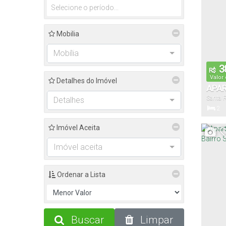
Mobilia
Mobília
3
R$
Valor
Detalhes do Imóvel
APAR
Santa 
Detalhes
2
Dormitór
Imóvel Aceita
Imóvel aceita
Ordenar a Lista
Buscar
Limpar