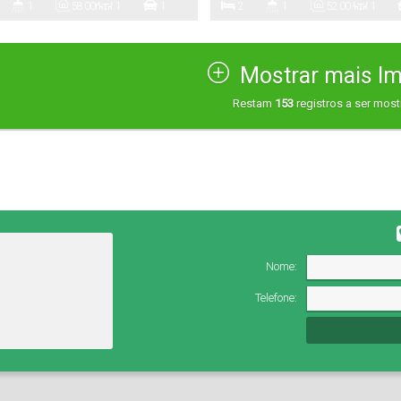
1
58
.00
m²
1
1
2
1
52
.00
~
1
CAMBORIÚ!
55
.00
m²
io(s)
Banheiro(s)
Privativo:
Sala(s)
Vaga(s)
Dormitório(s)
Banheiro(s)
Privativo:
Sala(s)
Mostrar mais I
Restam
153
registros a ser mos
Nome:
Telefone: