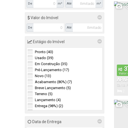
De
m²
Até
m²
Valor do Imóvel
51
.
Útil:
De
Até
Estágio do Imóvel
Pronto (40)
Usado (39)
Em Construção (35)
3
R$
Pré-Lançamento (17)
Valor
Novo (13)
APAR
Acabamento (80%) (7)
Santa 
SANT
Breve Lançamento (5)
2
Terreno (5)
Dormitór
Lançamento (4)
Entrega (98%) (2)
Início das Obras (20%) (2)
Data de Entrega