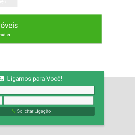
1
Vaga(s)
móveis
trados
Ligamos para Você!
Solicitar Ligação