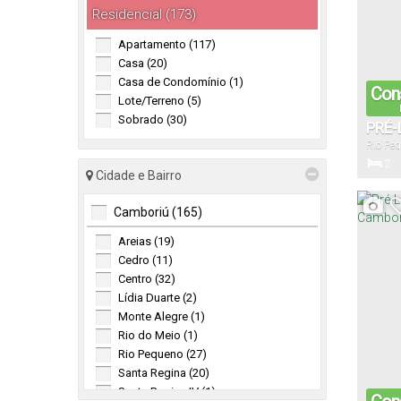
Residencial (173)
Apartamento (117)
Casa (20)
Casa de Condomínio (1)
Cons
Lote/Terreno (5)
Sobrado (30)
PRÉ
Rio Pe
2
Cidade e Bairro
Dormitór
Camboriú (165)
Areias (19)
60
.
Cedro (11)
Útil:
Centro (32)
Lídia Duarte (2)
Monte Alegre (1)
Rio do Meio (1)
Rio Pequeno (27)
Santa Regina (20)
Santa Regina IV (1)