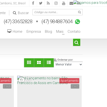
Camboriú
,
SC
,
Brasil
ente
Buscar
Home
Empresa
Blog
Mais
Contato
+
Ordenar por:
tamento
Apartamento
1966
1947